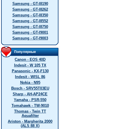
Samsung - GT-I8190
Samsung - GT-I8262
Samsung - GT-I8350
Samsung - GT-I8552
Samsung - GT-I8750
Samsung - GT-I9001
Samsung - GT-I9003
Популярные
Canon - EOS 40D
Indesit - W 105 TX
Panasonic - KX-F130
Indesit - WISL 86
Nokia - N95
Bosch - SRV55T03EU
Sharp - AH-AP24CE
Yamaha - PSR-550
Tomahawk - TW-9010
Thomas - Twin TT
Aquafilter
Ariston - Margherita 2000
(ALS 88 X)