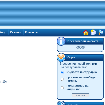
мор
Ссылки
Контакты
Посетителей на сайте
00008
Опрос
В освоении новой техники
Вы поступаете так:
изучаете инструкцию
просите кого-нибудь
помочь
: 10)
полагаетесь на
интуицию