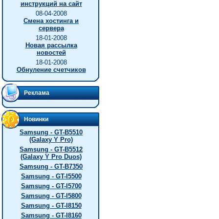
инструкций на сайт
08-04-2008
Смена хостинга и
сервера
18-01-2008
Новая рассылка
новостей
18-01-2008
Обнуление счетчиков
Реклама
Новинки
Samsung - GT-B5510
(Galaxy Y Pro)
Samsung - GT-B5512
(Galaxy Y Pro Duos)
Samsung - GT-B7350
Samsung - GT-I5500
Samsung - GT-I5700
Samsung - GT-I5800
Samsung - GT-I8150
Samsung - GT-I8160