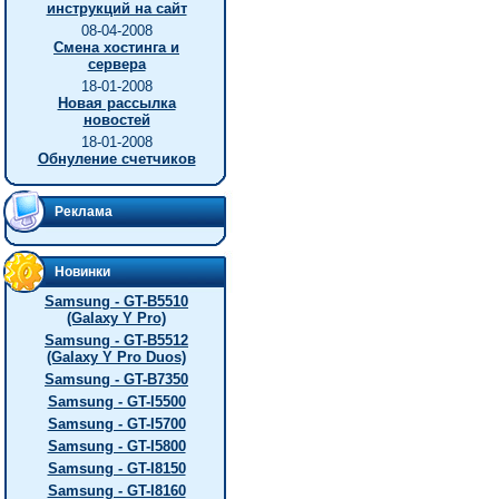
инструкций на сайт
08-04-2008
Смена хостинга и
сервера
18-01-2008
Новая рассылка
новостей
18-01-2008
Обнуление счетчиков
Реклама
Новинки
Samsung - GT-B5510
(Galaxy Y Pro)
Samsung - GT-B5512
(Galaxy Y Pro Duos)
Samsung - GT-B7350
Samsung - GT-I5500
Samsung - GT-I5700
Samsung - GT-I5800
Samsung - GT-I8150
Samsung - GT-I8160