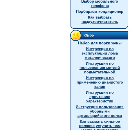
Выбор мобильного
телефона
Подбираем кондиционер
Как выбрать
воздухоочиститель
Юмор
Hабор для порки жены
Инструкция по
эксплуатации лома
металлического
Инструкция по
пользованию метлой
подметательной
Инстpукция по
пpименению цианистого
калия
Инструкция по
прочтению
характеристик
Инструкция пользования
уборными
артиллерийского полка
Как вызвать сильное
желание уступить вам