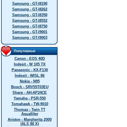
Samsung - GT-I8190
Samsung - GT-I8262
Samsung - GT-I8350
Samsung - GT-I8552
Samsung - GT-I8750
Samsung - GT-I9001
Samsung - GT-I9003
Популярные
Canon - EOS 40D
Indesit - W 105 TX
Panasonic - KX-F130
Indesit - WISL 86
Nokia - N95
Bosch - SRV55T03EU
Sharp - AH-AP24CE
Yamaha - PSR-550
Tomahawk - TW-9010
Thomas - Twin TT
Aquafilter
Ariston - Margherita 2000
(ALS 88 X)