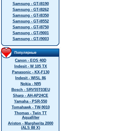
Samsung - GT-I8190
Samsung - GT-I8262
Samsung - GT-I8350
Samsung - GT-I8552
Samsung - GT-I8750
Samsung - GT-I9001
Samsung - GT-I9003
Популярные
Canon - EOS 40D
Indesit - W 105 TX
Panasonic - KX-F130
Indesit - WISL 86
Nokia - N95
Bosch - SRV55T03EU
Sharp - AH-AP24CE
Yamaha - PSR-550
Tomahawk - TW-9010
Thomas - Twin TT
Aquafilter
Ariston - Margherita 2000
(ALS 88 X)