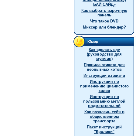
БАЙ САЙД»
Как выбрать варочную
панель
Что такое DVD
Миксер или блендер?
Юмор
Как сделать еду
(руководство для
мужчин)
Правила этикета для
неопытных котов
Инструкции из жизни
Инстpукция по
пpименению цианистого
калия
Инструкция по
пользованию метлой
подметательной
Как развлечь себя в
общественном
транспорте
Пакет инструкций
"Кролики"