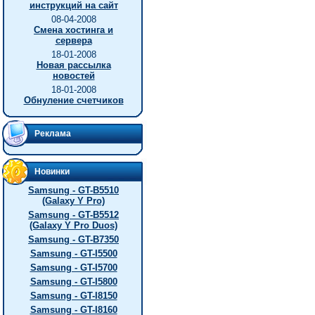
инструкций на сайт
08-04-2008
Смена хостинга и
сервера
18-01-2008
Новая рассылка
новостей
18-01-2008
Обнуление счетчиков
Реклама
Новинки
Samsung - GT-B5510
(Galaxy Y Pro)
Samsung - GT-B5512
(Galaxy Y Pro Duos)
Samsung - GT-B7350
Samsung - GT-I5500
Samsung - GT-I5700
Samsung - GT-I5800
Samsung - GT-I8150
Samsung - GT-I8160