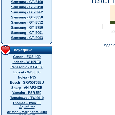
текст 
Samsung - GT-I8160
Samsung - GT-I8190
Samsung - GT-I8262
Samsung - GT-I8350
Samsung - GT-I8552
Samsung - GT-I8750
из
Samsung - GT-I9001
Samsung - GT-I9003
Подели
Популярные
Canon - EOS 40D
Indesit - W 105 TX
Panasonic - KX-F130
Indesit - WISL 86
Nokia - N95
Bosch - SRV55T03EU
Sharp - AH-AP24CE
Yamaha - PSR-550
Tomahawk - TW-9010
Thomas - Twin TT
Aquafilter
Ariston - Margherita 2000