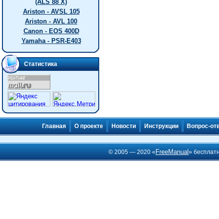
(ALS 88 X)
Ariston - AVSL 105
Ariston - AVL 100
Canon - EOS 400D
Yamaha - PSR-E403
Статистика
Главная
О проекте
Новости
Инструкции
Вопрос-от
FreeManual
© 2005 — 2020 «
» бесплат