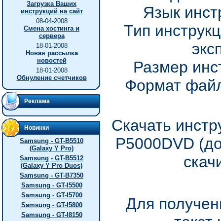
Загрузка Ваших
Язык инст
инструкций на сайт
08-04-2008
Тип инструкц
Смена хостинга и
сервера
экс
18-01-2008
Новая рассылка
новостей
Размер инс
18-01-2008
Обнуление счетчиков
Формат файл
Реклама
Скачать инстр
Новинки
P5000DVD (до
Samsung - GT-B5510
(Galaxy Y Pro)
скач
Samsung - GT-B5512
(Galaxy Y Pro Duos)
Samsung - GT-B7350
Samsung - GT-I5500
Samsung - GT-I5700
Для получен
Samsung - GT-I5800
Samsung - GT-I8150