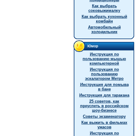
Как выбрать
соковыжималку
Как выбрать кухонный
комбайн
Автомобильный
холодильник
Юмор
Инструкция по
пользованию мышью
компьютерной
Инструкция по
пользованию
эскалатором Метро
Инструкция для помыва
в бане
Инструкция для таракана
25 советов, как
преуспеть в российском
шоу-бизнесе
Советы экзаменатору
Как выжить в фильмах
ужасов
Инструкция по