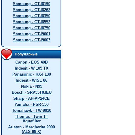
Samsung - GT-I8190
Samsung - GT-I8262
Samsung - GT-I8350
Samsung - GT-I8552
Samsung - GT-I8750
Samsung - GT-I9001
Samsung - GT-I9003
Популярные
Canon - EOS 40D
Indesit - W 105 TX
Panasonic - KX-F130
Indesit - WISL 86
Nokia - N95
Bosch - SRV55T03EU
Sharp - AH-AP24CE
Yamaha - PSR-550
Tomahawk - TW-9010
Thomas - Twin TT
Aquafilter
Ariston - Margherita 2000
(ALS 88 X)