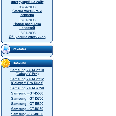
инструкций на сайт
08-04-2008
Смена хостинга и
сервера
18-01-2008
Новая рассылка
новостей
18-01-2008
Обнуление счетчиков
Реклама
Новинки
Samsung - GT-B5510
(Galaxy Y Pro)
Samsung - GT-B5512
(Galaxy Y Pro Duos)
Samsung - GT-B7350
Samsung - GT-I5500
Samsung - GT-I5700
Samsung - GT-I5800
Samsung - GT-I8150
Samsung - GT-I8160