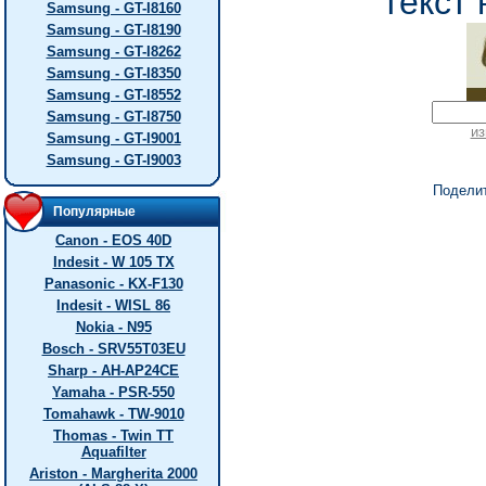
текст 
Samsung - GT-I8160
Samsung - GT-I8190
Samsung - GT-I8262
Samsung - GT-I8350
Samsung - GT-I8552
Samsung - GT-I8750
из
Samsung - GT-I9001
Samsung - GT-I9003
Подели
Популярные
Canon - EOS 40D
Indesit - W 105 TX
Panasonic - KX-F130
Indesit - WISL 86
Nokia - N95
Bosch - SRV55T03EU
Sharp - AH-AP24CE
Yamaha - PSR-550
Tomahawk - TW-9010
Thomas - Twin TT
Aquafilter
Ariston - Margherita 2000