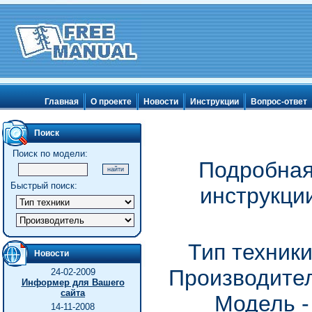
Главная
О проекте
Новости
Инструкции
Вопрос-ответ
Поиск
Поиск по модели:
Подробная
Быстрый поиск:
инструкци
Тип техник
Новости
Производител
24-02-2009
Информер для Вашего
сайта
Модель 
14-11-2008