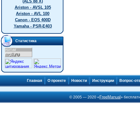
(ALS 88 X)
Ariston - AVSL 105
Ariston - AVL 100
Canon - EOS 400D
Yamaha - PSR-E403
Статистика
Главная
О проекте
Новости
Инструкции
Вопрос-от
FreeManual
© 2005 — 2020 «
» бесплат