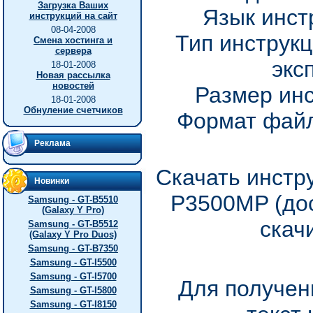
Загрузка Ваших
Язык инст
инструкций на сайт
08-04-2008
Тип инструкц
Смена хостинга и
сервера
экс
18-01-2008
Новая рассылка
новостей
Размер инс
18-01-2008
Обнуление счетчиков
Формат файл
Реклама
Скачать инстр
Новинки
P3500MP (дос
Samsung - GT-B5510
(Galaxy Y Pro)
скач
Samsung - GT-B5512
(Galaxy Y Pro Duos)
Samsung - GT-B7350
Samsung - GT-I5500
Samsung - GT-I5700
Для получен
Samsung - GT-I5800
Samsung - GT-I8150