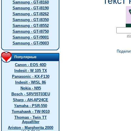
текст 
Samsung - GT-I8160
Samsung - GT-I8190
Samsung - GT-I8262
Samsung - GT-I8350
Samsung - GT-I8552
Samsung - GT-I8750
из
Samsung - GT-I9001
Samsung - GT-I9003
Подели
Популярные
Canon - EOS 40D
Indesit - W 105 TX
Panasonic - KX-F130
Indesit - WISL 86
Nokia - N95
Bosch - SRV55T03EU
Sharp - AH-AP24CE
Yamaha - PSR-550
Tomahawk - TW-9010
Thomas - Twin TT
Aquafilter
Ariston - Margherita 2000