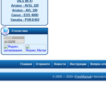
(ALS 88 X)
Ariston - AVSL 105
Ariston - AVL 100
Canon - EOS 400D
Yamaha - PSR-E403
Статистика
Главная
О проекте
Новости
Инструкции
Вопрос-от
FreeManual
© 2005 — 2020 «
» бесплат