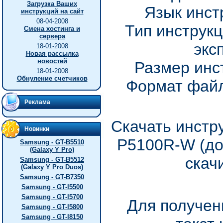
Загрузка Ваших
Язык инст
инструкций на сайт
08-04-2008
Тип инструкц
Смена хостинга и
сервера
экс
18-01-2008
Новая рассылка
новостей
Размер инс
18-01-2008
Обнуление счетчиков
Формат файл
Реклама
Скачать инстр
Новинки
P5100R-W (до
Samsung - GT-B5510
(Galaxy Y Pro)
скач
Samsung - GT-B5512
(Galaxy Y Pro Duos)
Samsung - GT-B7350
Samsung - GT-I5500
Samsung - GT-I5700
Для получен
Samsung - GT-I5800
Samsung - GT-I8150