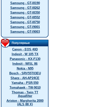
Samsung - GT-I8190
Samsung - GT-I8262
Samsung - GT-I8350
Samsung - GT-I8552
Samsung - GT-I8750
Samsung - GT-I9001
Samsung - GT-I9003
Популярные
Canon - EOS 40D
Indesit - W 105 TX
Panasonic - KX-F130
Indesit - WISL 86
Nokia - N95
Bosch - SRV55T03EU
Sharp - AH-AP24CE
Yamaha - PSR-550
Tomahawk - TW-9010
Thomas - Twin TT
Aquafilter
Ariston - Margherita 2000
(ALS 88 X)