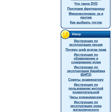
Что такое DVD
Покупаем фритюрницу
Микроволновки: за и
против
Как выбрать тостер
Юмор
Инструкция по
эксплуатации гвоздя
Почему шеф всегда прав
Инструкция по
обзаведению и
содержанию мужа
Инструкция по
эксплуатации барабана
(БНПЗ)
Советы экзаменатору
Инструкция по
пользованию метлой
подметательной
Часы командирские
Инструкция по
эксплуатации лома
металлического