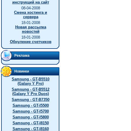
инструкций на сайт
08-04-2008
Смена хостинга и
сервера
18-01-2008
Новая рассылка
новостей
18-01-2008
Обнуление счетчиков
Реклама
Новинки
Samsung - GT-B5510
(Galaxy Y Pro)
Samsung - GT-B5512
(Galaxy Y Pro Duos)
Samsung - GT-B7350
Samsung - GT-I5500
Samsung - GT-I5700
Samsung - GT-I5800
Samsung - GT-I8150
Samsung - GT-I8160