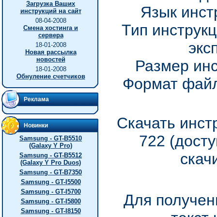
Загрузка Ваших
Язык инст
инструкций на сайт
08-04-2008
Тип инструкц
Смена хостинга и
сервера
экс
18-01-2008
Новая рассылка
новостей
Размер инс
18-01-2008
Обнуление счетчиков
Формат файл
Реклама
Скачать инст
Новинки
722 (дост
Samsung - GT-B5510
(Galaxy Y Pro)
скач
Samsung - GT-B5512
(Galaxy Y Pro Duos)
Samsung - GT-B7350
Samsung - GT-I5500
Samsung - GT-I5700
Для получен
Samsung - GT-I5800
Samsung - GT-I8150