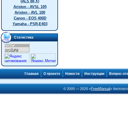
(ALS 88 X)
Ariston - AVSL 105
Ariston - AVL 100
Canon - EOS 400D
Yamaha - PSR-E403
Статистика
Главная
О проекте
Новости
Инструкции
Вопрос-от
FreeManual
© 2005 — 2020 «
» бесплат