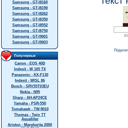
текст 
Samsung - GT-I8160
Samsung - GT-I8190
Samsung - GT-I8262
Samsung - GT-I8350
Samsung - GT-I8552
Samsung - GT-I8750
из
Samsung - GT-I9001
Samsung - GT-I9003
Подели
Популярные
Canon - EOS 40D
Indesit - W 105 TX
Panasonic - KX-F130
Indesit - WISL 86
Bosch - SRV55T03EU
Nokia - N95
Sharp - AH-AP24CE
Yamaha - PSR-550
Tomahawk - TW-9010
Thomas - Twin TT
Aquafilter
Ariston - Margherita 2000