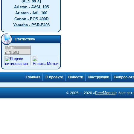
(ALS 88 X)
Ariston - AVSL 105
Ariston - AVL 100
Canon - EOS 400D
Yamaha - PSR-E403
Статистика
Главная
О проекте
Новости
Инструкции
Вопрос-от
FreeManual
© 2005 — 2020 «
» бесплат