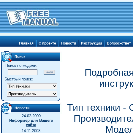
Главная
О проекте
Новости
Инструкции
Вопрос-ответ
Поиск
Поиск по модели:
Подробная
Быстрый поиск:
инстру
Тип техники -
Новости
Производител
24-02-2009
Информер для Вашего
сайта
Модел
14-11-2008