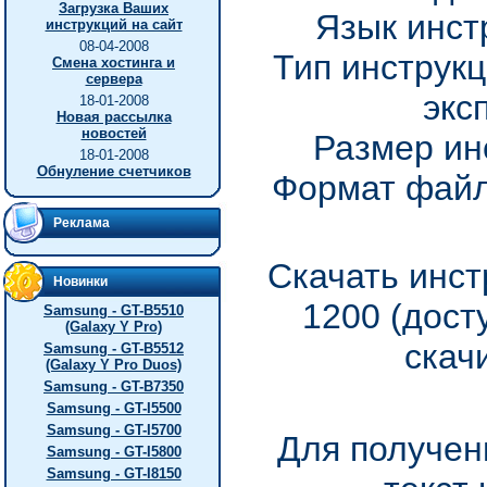
Загрузка Ваших
Язык инст
инструкций на сайт
08-04-2008
Тип инструкц
Смена хостинга и
сервера
экс
18-01-2008
Новая рассылка
новостей
Размер ин
18-01-2008
Обнуление счетчиков
Формат файл
Реклама
Скачать инст
Новинки
1200 (дост
Samsung - GT-B5510
(Galaxy Y Pro)
скач
Samsung - GT-B5512
(Galaxy Y Pro Duos)
Samsung - GT-B7350
Samsung - GT-I5500
Samsung - GT-I5700
Для получен
Samsung - GT-I5800
Samsung - GT-I8150