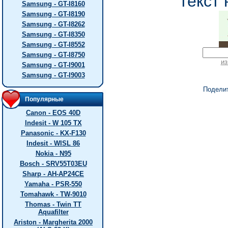
текст 
Samsung - GT-I8160
Samsung - GT-I8190
Samsung - GT-I8262
Samsung - GT-I8350
Samsung - GT-I8552
Samsung - GT-I8750
из
Samsung - GT-I9001
Samsung - GT-I9003
Подели
Популярные
Canon - EOS 40D
Indesit - W 105 TX
Panasonic - KX-F130
Indesit - WISL 86
Nokia - N95
Bosch - SRV55T03EU
Sharp - AH-AP24CE
Yamaha - PSR-550
Tomahawk - TW-9010
Thomas - Twin TT
Aquafilter
Ariston - Margherita 2000