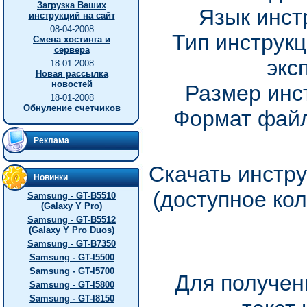
Загрузка Ваших
Язык инст
инструкций на сайт
08-04-2008
Тип инструкц
Смена хостинга и
сервера
экс
18-01-2008
Новая рассылка
новостей
Размер инс
18-01-2008
Обнуление счетчиков
Формат файл
Реклама
Скачать инстр
Новинки
(доступное ко
Samsung - GT-B5510
(Galaxy Y Pro)
Samsung - GT-B5512
(Galaxy Y Pro Duos)
Samsung - GT-B7350
Samsung - GT-I5500
Samsung - GT-I5700
Для получен
Samsung - GT-I5800
Samsung - GT-I8150