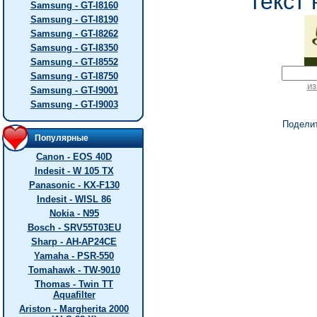
текст 
Samsung - GT-I8160
Samsung - GT-I8190
Samsung - GT-I8262
Samsung - GT-I8350
Samsung - GT-I8552
Samsung - GT-I8750
из
Samsung - GT-I9001
Samsung - GT-I9003
Подели
Популярные
Canon - EOS 40D
Indesit - W 105 TX
Panasonic - KX-F130
Indesit - WISL 86
Nokia - N95
Bosch - SRV55T03EU
Sharp - AH-AP24CE
Yamaha - PSR-550
Tomahawk - TW-9010
Thomas - Twin TT
Aquafilter
Ariston - Margherita 2000