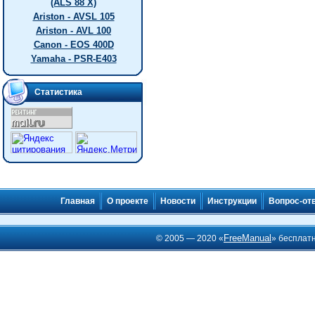
(ALS 88 X)
Ariston - AVSL 105
Ariston - AVL 100
Canon - EOS 400D
Yamaha - PSR-E403
Статистика
Главная
О проекте
Новости
Инструкции
Вопрос-от
FreeManual
© 2005 — 2020 «
» бесплат