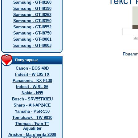
текст 
Samsung - GT-I8160
Samsung - GT-I8190
Samsung - GT-I8262
Samsung - GT-I8350
Samsung - GT-I8552
Samsung - GT-I8750
из
Samsung - GT-I9001
Samsung - GT-I9003
Подели
Популярные
Canon - EOS 40D
Indesit - W 105 TX
Panasonic - KX-F130
Indesit - WISL 86
Nokia - N95
Bosch - SRV55T03EU
Sharp - AH-AP24CE
Yamaha - PSR-550
Tomahawk - TW-9010
Thomas - Twin TT
Aquafilter
Ariston - Margherita 2000