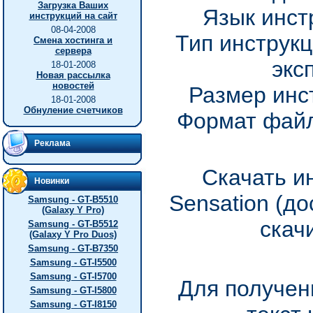
Загрузка Ваших
Язык инст
инструкций на сайт
08-04-2008
Тип инструкц
Смена хостинга и
сервера
экс
18-01-2008
Новая рассылка
новостей
Размер инс
18-01-2008
Обнуление счетчиков
Формат файл
Реклама
Скачать и
Новинки
Sensation (д
Samsung - GT-B5510
(Galaxy Y Pro)
скач
Samsung - GT-B5512
(Galaxy Y Pro Duos)
Samsung - GT-B7350
Samsung - GT-I5500
Samsung - GT-I5700
Для получен
Samsung - GT-I5800
Samsung - GT-I8150