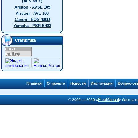
(ALS 88 X)
Ariston - AVSL 105
Ariston - AVL 100
Canon - EOS 400D
Yamaha - PSR-E403
Статистика
Главная
О проекте
Новости
Инструкции
Вопрос-от
FreeManual
© 2005 — 2020 «
» бесплат