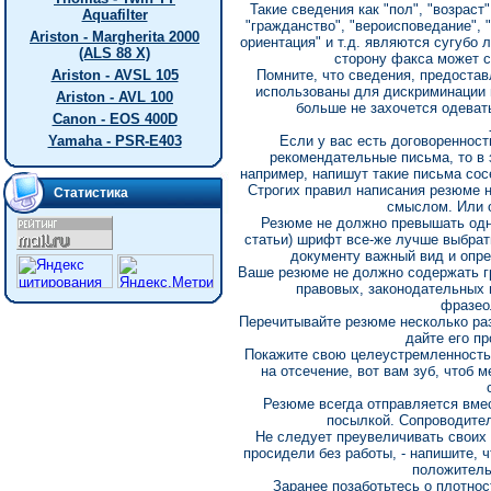
Такие сведения как "пол", "возраст
Aquafilter
"гражданство", "вероисповедание", 
Ariston - Margherita 2000
ориентация" и т.д. являются сугубо 
(ALS 88 X)
сторону факса может 
Ariston - AVSL 105
Помните, что сведения, предоста
использованы для дискриминации п
Ariston - AVL 100
больше не захочется одевать
Canon - EOS 400D
Yamaha - PSR-E403
Если у вас есть договоренност
рекомендательные письма, то в 
например, напишут такие письма со
Строгих правил написания резюме 
Статистика
смыслом. Или о
Резюме не должно превышать одн
статьи) шрифт все-же лучше выбрат
документу важный вид и опре
Ваше резюме не должно содержать г
правовых, законодательных 
фразео
Перечитывайте резюме несколько раз
дайте его пр
Покажите свою целеустремленность 
на отсечение, вот вам зуб, чтоб 
Резюме всегда отправляется вме
посылкой. Сопроводите
Hе следует преувеличивать своих 
просидели без работы, - напишите, ч
положитель
Заранее позаботьтесь о плотнос