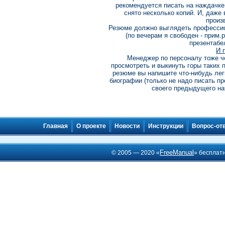
рекомендуется писать на наждачке
снято несколько копий. И, даже 
произ
Резюме должно выглядеть профессио
(по вечерам я свободен - прим.
презентабе
И 
Менеджер по персоналу тоже че
просмотреть и выкинуть горы таких п
резюме вы напишите что-нибудь лег
биографии (только не надо писать пр
своего предыдущего на
Главная
О проекте
Новости
Инструкции
Вопрос-от
FreeManual
© 2005 — 2020 «
» бесплат