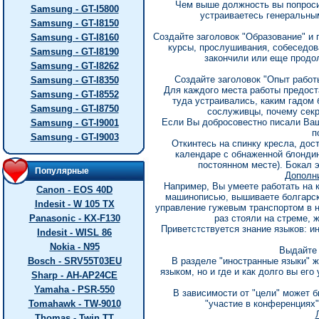
Чем выше должность вы попроси
Samsung - GT-I5800
устраиваетесь генеральны
Samsung - GT-I8150
Создайте заголовок "Образование" и 
Samsung - GT-I8160
курсы, прослушивания, собеседова
Samsung - GT-I8190
закончили или еще продо
Samsung - GT-I8262
Создайте заголовок "Опыт работ
Samsung - GT-I8350
Для каждого места работы предос
Samsung - GT-I8552
туда устраивались, каким гадом 
Samsung - GT-I8750
сослуживцы, почему секр
Если Вы добросовестно писали Ваш
Samsung - GT-I9001
п
Samsung - GT-I9003
Откинтесь на спинку кресла, дос
календаре с обнаженной блондин
постоянном месте). Бокал э
Популярные
Дополн
Hапример, Вы умеете работать на 
Canon - EOS 40D
машинописью, вышиваете болгарски
Indesit - W 105 TX
управление гужевым транспортом в н
Panasonic - KX-F130
раз стояли на стреме, 
Приветстствуется знание языков: и
Indesit - WISL 86
Nokia - N95
Выдайте 
Bosch - SRV55T03EU
В разделе "иностранные языки" ж
языком, но и где и как долго вы ег
Sharp - AH-AP24CE
Yamaha - PSR-550
В зависимости от "цели" может б
Tomahawk - TW-9010
"участие в конференциях"
Thomas - Twin TT