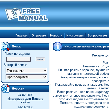
Главная
О проекте
Новости
Инструкции
Вопрос-ответ
Поиск
Инструкция по написанию ре
Поиск по модели:
Инструкци
Резю
Быстрый поиск:
Резюме - это "од
Пишите резюме заранее, лучше год
выгонят с настоящей работы
Выверяйте каждое слово, воспол
проверьте 
Показывайте резюме знакомым. Незн
детей. В темн
Новости
Ваше резюме - это ваше индивиду
24-02-2009
самое длительное впечатление. Поэто
Информер для Вашего
скольких людей вы отрываете от
сайта
Помните, работа менеджера по п
подходящие резюме, а 
14-11-2008