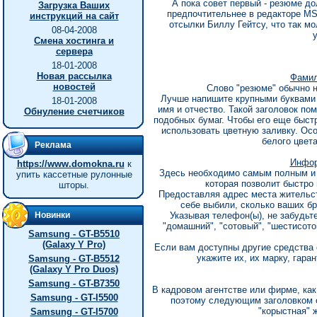
А пока совет первый - резюме д
Загрузка Ваших
предпочтительнее в редакторе MS 
инструкций на сайт
отсылки Биллу Гейтсу, что так мо
08-04-2008
Смена хостинга и
сервера
18-01-2008
Новая рассылка
Фамил
новостей
Слово "резюме" обычно не
Лучше напишите крупными буквами 
18-01-2008
имя и отчество. Такой заголовок по
Обнуление счетчиков
подобных бумаг. Чтобы его еще быст
использовать цветную заливку. Ос
белого цвет
Реклама
Инфор
https://www.domokna.ru
к
Здесь необходимо самым полным и
упить кассетные рулонные
которая позволит быстро 
шторы.
Предоставляя адрес места жительст
себе выбили, сколько ваших бр
Новинки
Указывая телефон(ы), не забудьт
"домашний", "сотовый", "шестисото
Samsung - GT-B5510
(Galaxy Y Pro)
Если вам доступны другие средства с
укажите их, их марку, гара
Samsung - GT-B5512
(Galaxy Y Pro Duos)
Samsung - GT-B7350
В кадровом агентстве или фирме, как
Samsung - GT-I5500
поэтому следующим заголовком о
"корыстная" 
Samsung - GT-I5700