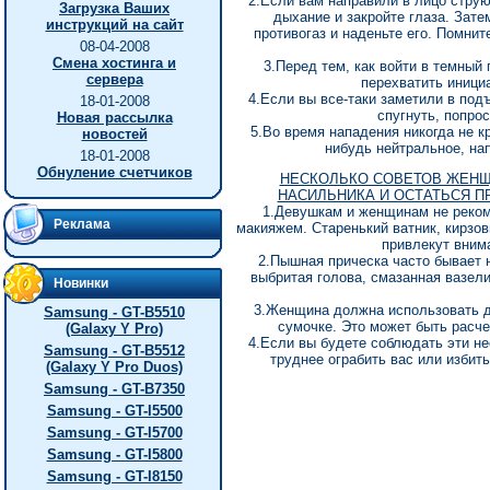
2.Если вам направили в лицо струю
Загрузка Ваших
дыхание и закройте глаза. Зате
инструкций на сайт
противогаз и наденьте его. Помнит
08-04-2008
Смена хостинга и
3.Перед тем, как войти в темный 
сервера
перехватить иници
4.Если вы все-таки заметили в под
18-01-2008
спугнуть, попро
Новая рассылка
5.Во время нападения никогда не к
новостей
нибудь нейтральное, нап
18-01-2008
Обнуление счетчиков
HЕСКОЛЬКО СОВЕТОВ ЖЕHЩ
HАСИЛЬHИКА И ОСТАТЬСЯ П
1.Девушкам и женщинам не реком
Реклама
макияжем. Старенький ватник, кирзов
привлекут вним
2.Пышная прическа часто бывает н
выбритая голова, смазанная вазел
Новинки
3.Женщина должна использовать д
Samsung - GT-B5510
сумочке. Это может быть расче
(Galaxy Y Pro)
4.Если вы будете соблюдать эти не
Samsung - GT-B5512
труднее ограбить вас или избить
(Galaxy Y Pro Duos)
Samsung - GT-B7350
Samsung - GT-I5500
Samsung - GT-I5700
Samsung - GT-I5800
Samsung - GT-I8150