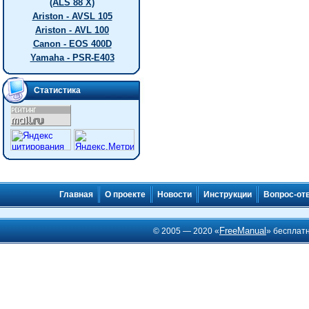
(ALS 88 X)
Ariston - AVSL 105
Ariston - AVL 100
Canon - EOS 400D
Yamaha - PSR-E403
Статистика
Главная
О проекте
Новости
Инструкции
Вопрос-от
FreeManual
© 2005 — 2020 «
» бесплат