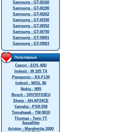
Samsung - GT-I8160
Samsung - GT-I8190
Samsung - GT-I8262
Samsung - GT-I8350
Samsung - GT-I8552
Samsung - GT-I8750
Samsung - GT-I9001
Samsung - GT-I9003
Популярные
Canon - EOS 40D
Indesit - W 105 TX
Panasonic - KX-F130
Indesit - WISL 86
Nokia - N95
Bosch - SRV55T03EU
Sharp - AH-AP24CE
Yamaha - PSR-550
Tomahawk - TW-9010
Thomas - Twin TT
Aquafilter
Ariston - Margherita 2000