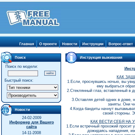
Главная
О проекте
Новости
Инструкции
Вопрос-ответ
Поиск
Инструкция выживания
Поиск по модели:
Инст
КАК ЗАЩ
Быстрый поиск:
1.Если, проснувшись ночью, вы увид
ему выбраться обра
2.Стеклянный глаз, вставленный в д
3.Оставляя детей одних в доме, н
заняты. Они ч
4.Когда бандиты начнут выламыват
Новости
своей стороны. 
24-02-2009
КАК ВЕСТИ СЕБЯ НА 
Информер для Вашего
1.Если встречный прохожий просит у
сайта
дожидаясь нападения, изо
14-11-2008