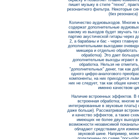
пишет музыку в стиле "техно", практ
резонантного фильтра. Некоторые с
(без резонанса)
Количество аудиовыходов. Многие 
содержат дополнительные аудиовыхо
какому из выходов будет звучать та
партию акустической гитары через д
2, а барабаны и бас - через главну
дополнительными выходами очевидн
микшера и отдельно обработать
обработка). Это дает большую
дополнительные выходы играют в с
обработка. Нельзя не отметит
"дополнительных" денег, так как до
одного цифро-аналогового преобра
компоненты, на них приходится льви
них не следует, так как общее каче
именно качеством ци
Наличие встроенных эффектов. В 
встроенная обработка; многие м
интегрированные в звуковые платы) 
даже больше). Рассматривая встроен
и качество эффектов, а также схе
имеющих не более двух выходов
возможности независимой поканально
обладают средствами для измен
звуковой шине. Например, можн
подключены по схеме "посыл/воз