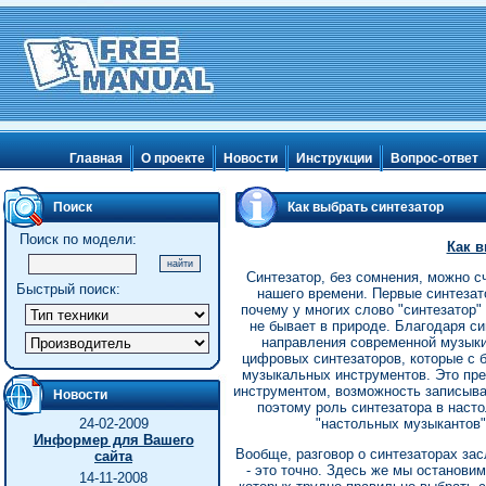
Главная
О проекте
Новости
Инструкции
Вопрос-ответ
Поиск
Как выбрать синтезатор
Поиск по модели:
Как в
Синтезатор, без сомнения, можно с
Быстрый поиск:
нашего времени. Первые синтезат
почему у многих слово "синтезатор"
не бывает в природе. Благодаря си
направления современной музык
цифровых синтезаторов, которые с
музыкальных инструментов. Это пр
инструментом, возможность записыва
Новости
поэтому роль синтезатора в насто
24-02-2009
"настольных музыкантов
Информер для Вашего
Вообще, разговор о синтезаторах зас
сайта
- это точно. Здесь же мы останови
14-11-2008