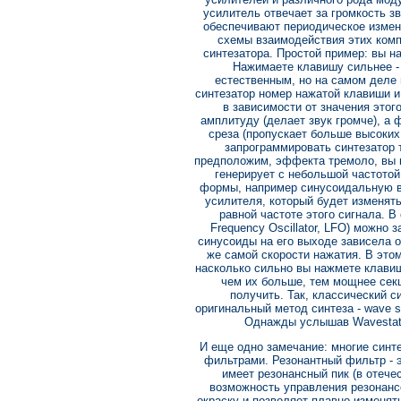
усилитель отвечает за громкость зв
обеспечивают периодическое измене
схемы взаимодействия этих комп
синтезатора. Простой пример: вы н
Нажимаете клавишу сильнее - 
естественным, но на самом деле
синтезатор номер нажатой клавиши и
в зависимости от значения это
амплитуду (делает звук громче), а 
среза (пропускает больше высоких 
запрограммировать синтезатор т
предположим, эффекта тремоло, вы м
генерирует с небольшой частотой 
формы, например синусоидальную в
усилителя, который будет изменять
равной частоте этого сигнала. В
Frequency Oscillator, LFO) можно
синусоиды на его выходе зависела о
же самой скорости нажатия. В этом
насколько сильно вы нажмете клавишу
чем их больше, тем мощнее секц
получить. Так, классический 
оригинальный метод синтеза - wave s
Однажды услышав Wavestatio
И еще одно замечание: многие син
фильтрами. Резонантный фильтр - э
имеет резонансный пик (в отечес
возможность управления резонанс
окраску и позволяет плавно изменять