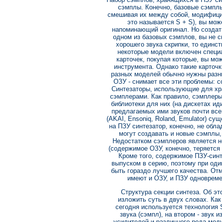
сэмплы. Конечно, базовые сэмплы 
смешивая их между собой, модифици
это называется S + S), вы мож
напоминающий оригинал. Но создать
одном из базовых сэмплов, вы не с
хорошего звука скрипки, то единст
некоторые модели включен специ
карточек, покупая которые, вы мо
инструмента. Однако такие карточк
разных моделей обычно нужны разны
ОЗУ - снимает все эти проблемы: 
Синтезаторы, использующие для хр
сэмплерами. Как правило, сэмплеры
библиотеки для них (на дискетах ид
предлагаемых ими звуков почти вс
(AKAI, Ensoniq, Roland, Emulator) су
на ПЗУ синтезатор, конечно, не обл
могут создавать и новые сэмплы
Недостатком сэмплеров является н
(содержимое ОЗУ, конечно, теряется 
Кроме того, содержимое ПЗУ-синт
выпуском в серию, поэтому при оди
быть гораздо лучшего качества. От
имеют и ОЗУ, и ПЗУ одновреме
Структура секции синтеза. Об эт
изложить суть в двух словах. Как
сегодня используется технология 
звука (сэмпл), на втором - звук
усилителей и различного рода мод