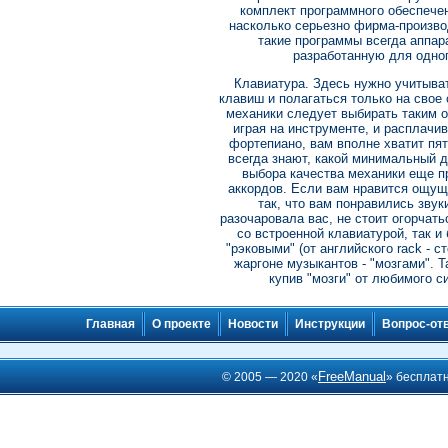
комплект программного обеспечен
насколько серьезно фирма-произво
такие программы всегда аппара
разработанную для одног
Клавиатура. Здесь нужно учитыват
клавиш и полагаться только на свое 
механики следует выбирать таким о
играя на инструменте, и расплачив
фортепиано, вам вполне хватит пят
всегда знают, какой минимальный 
выбора качества механики еще п
аккордов. Если вам нравится ощуще
так, что вам понравились звук
разочаровала вас, не стоит огорчат
со встроенной клавиатурой, так и
"рэковыми" (от английского rack - 
жаргоне музыкантов - "мозгами". 
купив "мозги" от любимого с
Главная
О проекте
Новости
Инструкции
Вопрос-от
FreeManual
© 2005 — 2020 «
» бесплат