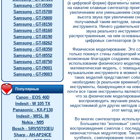
(в цифровой форме) фрагменты запис
Samsung - GT-I5500
на нажатие клавиши синтезатор прои
Samsung - GT-I5700
увеличением или уменьшением скоро
высота звука при увеличении ск
Samsung - GT-I5800
получаемый таким методом, зачас
Samsung - GT-I8150
инструмента. Ничего удивительног
Samsung - GT-I8160
звука реального инструмент
распространенным, на нем основан
Samsung - GT-I8190
цифровых синтезаторов (в т
Samsung - GT-I8262
Samsung - GT-I8350
Физическое моделирование. Это со
только покинул стены лабораторий и
Samsung - GT-I8552
возможным благодаря созданию новы
Samsung - GT-I8750
использовании физического моделир
Samsung - GT-I9001
математическая модель, с помощью
музыкальном инструменте в момент во
Samsung - GT-I9003
таких моделей представляет собо
необходимо (в реальном времени!)
инструменты, базирующиеся на ново
Популярные
почти все такие инструменты являютс
что за физическим моделировани
Canon - EOS 40D
воспроизводить звучание реал
Indesit - W 105 TX
недостижимой для других методов 
Panasonic - KX-F130
этот метод ак
Indesit - WISL 86
Во многих синтезаторах использ
Nokia - N95
Большинство "волновых" синте
воспроизведения сэмплов с послед
Bosch - SRV55T03EU
низкочастотных модуляторов. Такую
Sharp - AH-AP24CE
synthesis, сэмплирование плюс си