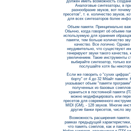
должен иметь возможность создани
Аналоговые синтезаторы, в пр
разнообразие звуков, вот почему
пресетов", т. е. количество звуков, 
для всех синтезаторов более инф
Объем памяти. Принципиально важ
Обычно, когда говорят об объеме па
используемую для хранения образцов
памяти, тем больше количество зву
качество. Все логично. Однако 
неудивительно, что существуют ин
генерируют звуки такого качества,
увеличением. Такие инструменты ст
выбирайте синтезатор, только вз
послушайте хотя бы некото
Если же говорить о "сухих цифрах"
борту" от 4 до 32 Мбайт памяти.
указывают объем "памяти программ" (
полученных из базовых сэмплов,
храниться в постоянной памяти (П
можно модифицировать или пере
пресетов для современного инструме
MIDI (GM), - 128 звуков. Многие ин
другие банки пресетов, число зв
Возможность расширения памяти.
рамках предыдущей характеристики, 
что память сэмплов, как и память 
Набор сэмплов, хранящихся в ПЗУ си