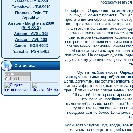
Yamaha - PSR-550
подразумеваться 
Tomahawk - TW-9010
Полифония. Определяет, сколько звук
Thomas - Twin TT
в каждый момент времени. Так, дл
Aquafilter
достаточно монофонического инструм
Ariston - Margherita 2000
нот - трехголосного синтезатора и т
(ALS 88 X)
являются в большинстве своем од
голоса приходится практически е
Ariston - AVSL 105
синтезатора (недешевое удовольст
Ariston - AVL 100
построенные по принципу физическог
Canon - EOS 400D
современных "волновых" синтезатор
Многие старые инструменты имеют
Yamaha - PSR-E403
полифонию. Не следует думать, одна
двукратному увеличению цены: мног
т
Статистика
Мультитембральность. Определ
инструментальных партий) может во
Если, допустим, вы хотите записать к
гитары и фортепиано, ваш синтезат
трем. Большинство современных "во
16 партий. Некоторые старые си
немногие из новейших синтез
мультитембральностью больше 16 не 
существует ограничение на поли
передаваться не более 16 каналов (
по
Количество звуков. Тут, вроде, все 
количество не идет в ущерб качес