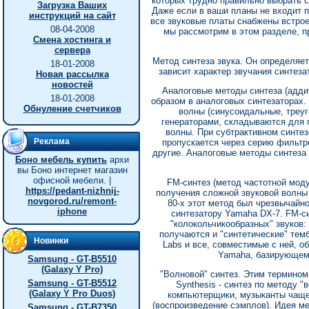
которых трудно правильно выбрать 
Загрузка Ваших
Даже если в ваши планы не входит по
инструкций на сайт
все звуковые платы снабжены встрое
08-04-2008
мы рассмотрим в этом разделе, п
Смена хостинга и
сервера
Метод синтеза звука. Он определяет,
18-01-2008
зависит характер звучания синтеза
Новая рассылка
новостей
Аналоговые методы синтеза (адди
18-01-2008
образом в аналоговых синтезаторах.
Обнуление счетчиков
волны (синусоидальные, треуг
генераторами, складываются для п
волны. При субтрактивном синтез
Реклама
пропускается через серию фильтр
другие. Аналоговые методы синтеза 
Боно мебель купить
архи
вы Боно интернет магазин
офисной мебели. |
FM-синтез (метод частотной мод
https://pedant-nizhnij-
получения сложной звуковой волны 
novgorod.ru/remont-
80-х этот метод был чрезвычайн
iphone
синтезатору Yamaha DX-7. FM-си
"колокольчикообразных" звуков: 
получаются и "синтетические" темб
Новинки
Labs и все, совместимые с ней, 
Yamaha, базирующемс
Samsung - GT-B5510
(Galaxy Y Pro)
"Волновой" синтез. Этим термином
Samsung - GT-B5512
Synthesis - синтез по методу "
(Galaxy Y Pro Duos)
компьютерщики, музыканты чаще 
(воспроизведение сэмплов). Идея ме
Samsung - GT-B7350