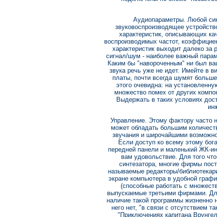
Аудиопараметры. Любой син
звуковоспроизводящее устройство
характеристик, описывающих кач
воспроизводимых частот, коэффициен
характеристик выходит далеко за р
сигнал/шум - наиболее важный парам
Каким бы "навороченным" ни был ваш
звука речь уже не идет. Имейте в в
платы, почти всегда шумят больше
этого очевидна: на установленну
множество помех от других компон
Выдержать в таких условиях дос
ин
Управление. Этому фактору часто н
может обладать большим количест
звучания и широчайшими возможнос
Если доступ ко всему этому бога
передней панели и маленький ЖК-ин
вам удовольствие. Для того что
синтезатора, многие фирмы пос
называемые редакторы/библиотекар
экране компьютера в удобной граф
(способные работать с множест
выпускаемые третьими фирмами. Для
наличие такой программы жизненно н
него нет, "в связи с отсутствием 
"Приключениях капитана Врунгел