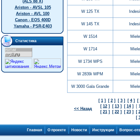
(ALS 88 X)
Ariston - AVSL 105
W 125 TX
Indesi
Ariston - AVL 100
Canon - EOS 400D
W 145 TX
Indesi
Yamaha - PSR-E403
W 1514
Miele
Статистика
W 1714
Miele
W 1734 WPS
Miele
W 2839i WPM
Miele
W 3000 Gala Grande
Miele
[
1
]
[
2
]
[
3
]
[
4
]
[
[
12
]
[
13
]
[
14
]
[ 
<< Назад
[
21
]
[
22
]
[
23
]
[
[
Главная
О проекте
Новости
Инструкции
Вопрос-от