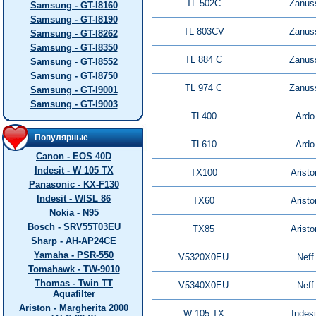
TL 502C
Zanus
Samsung - GT-I8160
Samsung - GT-I8190
TL 803CV
Zanus
Samsung - GT-I8262
Samsung - GT-I8350
TL 884 C
Zanus
Samsung - GT-I8552
Samsung - GT-I8750
TL 974 C
Zanus
Samsung - GT-I9001
Samsung - GT-I9003
TL400
Ardo
Популярные
TL610
Ardo
Canon - EOS 40D
Indesit - W 105 TX
TX100
Aristo
Panasonic - KX-F130
Indesit - WISL 86
TX60
Aristo
Nokia - N95
Bosch - SRV55T03EU
TX85
Aristo
Sharp - AH-AP24CE
Yamaha - PSR-550
V5320X0EU
Neff
Tomahawk - TW-9010
Thomas - Twin TT
V5340X0EU
Neff
Aquafilter
Ariston - Margherita 2000
W 105 TX
Indesi