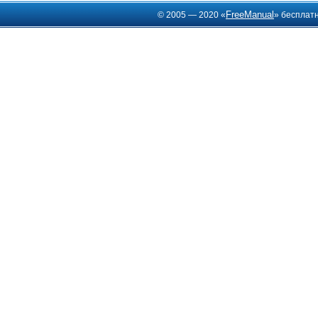
FreeManual
© 2005 — 2020 «
» бесплат