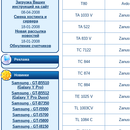
Загрузка Ваших
T80
Ardo
инструкций на сайт
08-04-2008
TA 1033 V
Zanus
Смена хостинга и
сервера
18-01-2008
TA 522
Zanus
Новая рассылка
новостей
TA 833 V
Zanus
18-01-2008
Обнуление счетчиков
TC 7122
Zanus
Реклама
TC 844
Zanus
TC 874
Zanus
Новинки
Samsung - GT-B5510
TC 884
Zanus
(Galaxy Y Pro)
Samsung - GT-B5512
TE 1025 V
Zanus
(Galaxy Y Pro Duos)
Samsung - GT-B7350
TL 1003CV
Zanus
Samsung - GT-I5500
Samsung - GT-I5700
TL 1084 C
Zanus
Samsung - GT-I5800
Samsung - GT-I8150