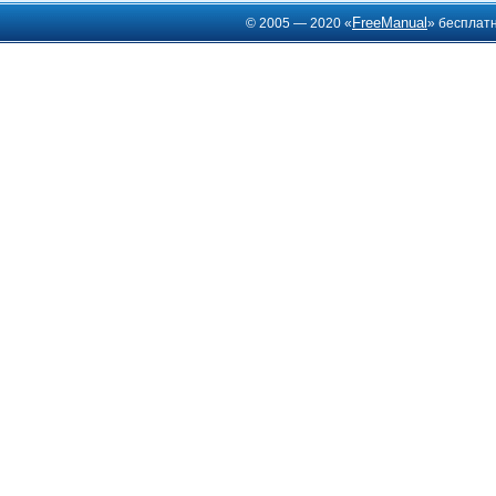
FreeManual
© 2005 — 2020 «
» бесплат