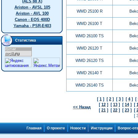
(ALS 88 X)
Ariston - AVSL 105
WMD 25100 R
Bek
Ariston - AVL 100
Canon - EOS 400D
WMD 26100 T
Bek
Yamaha - PSR-E403
WMD 26100 TS
Bek
Статистика
WMD 26120 T
Bek
WMD 26120 TS
Bek
WMD 26140 T
Bek
WMD 26140 TS
Bek
[
1
]
[
2
]
[
3
]
[
4
]
[
[
12
]
[
13
]
[
14
]
[
<< Назад
[
21
]
[
22
]
[
23
]
[
[ 
Главная
О проекте
Новости
Инструкции
Вопрос-от