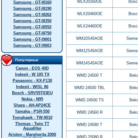
WLX20160OE
Bosc
Samsung - GT-I8160
Samsung - GT-I8190
WLX20460OE
Bosc
Samsung - GT-I8262
Samsung - GT-I8350
WLX24460OE
Bosc
Samsung - GT-I8552
Samsung - GT-I8750
WM10S45AOE
Sieme
Samsung - GT-I9001
Samsung - GT-I9003
WM12S45AOE
Sieme
Популярные
WM14S45AOE
Sieme
Canon - EOS 40D
Indesit - W 105 TX
WMD 24500 T
Bek
Panasonic - KX-F130
Indesit - WISL 86
WMD 24500 TBL
Bek
Bosch - SRV55T03EU
Nokia - N95
WMD 24500 TS
Bek
Sharp - AH-AP24CE
Yamaha - PSR-550
WMD 24560 R
Bek
Tomahawk - TW-9010
Thomas - Twin TT
WMD 24580 T
Bek
Aquafilter
Ariston - Margherita 2000
WMD 25080 R
Bek