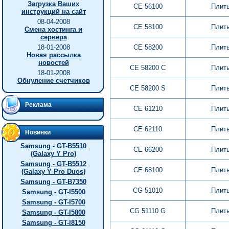
Загрузка Ваших
CE 56100
Плит
инструкций на сайт
08-04-2008
CE 58100
Плит
Смена хостинга и
сервера
18-01-2008
CE 58200
Плит
Новая рассылка
новостей
CE 58200 C
Плит
18-01-2008
Обнуление счетчиков
CE 58200 S
Плит
Реклама
CE 61210
Плит
CE 62110
Плит
Новинки
Samsung - GT-B5510
CE 66200
Плит
(Galaxy Y Pro)
Samsung - GT-B5512
CE 68100
Плит
(Galaxy Y Pro Duos)
Samsung - GT-B7350
CG 51010
Плит
Samsung - GT-I5500
Samsung - GT-I5700
CG 51110 G
Плит
Samsung - GT-I5800
Samsung - GT-I8150