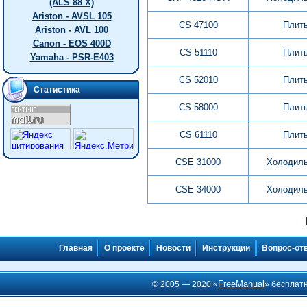
(ALS 88 X)
Ariston - AVSL 105
CS 47100
Плит
Ariston - AVL 100
Canon - EOS 400D
CS 51110
Плит
Yamaha - PSR-E403
CS 52010
Плит
Статистика
CS 58000
Плит
CS 61110
Плит
CSE 31000
Холодиль
CSE 34000
Холодиль
Главная
О проекте
Новости
Инструкции
Вопрос-от
FreeManual
© 2005 — 2020 «
» бесплат