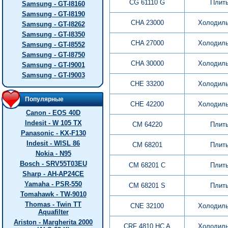
CG 61110 G
Плит
Samsung - GT-I8160
Samsung - GT-I8190
CHA 23000
Холодиль
Samsung - GT-I8262
Samsung - GT-I8350
CHA 27000
Холодиль
Samsung - GT-I8552
Samsung - GT-I8750
CHA 30000
Холодиль
Samsung - GT-I9001
Samsung - GT-I9003
CHE 33200
Холодиль
Популярные
CHE 42200
Холодиль
Canon - EOS 40D
Indesit - W 105 TX
CM 64220
Плит
Panasonic - KX-F130
Indesit - WISL 86
CM 68201
Плит
Nokia - N95
Bosch - SRV55T03EU
CM 68201 C
Плит
Sharp - AH-AP24CE
Yamaha - PSR-550
CM 68201 S
Плит
Tomahawk - TW-9010
Thomas - Twin TT
CNE 32100
Холодиль
Aquafilter
Ariston - Margherita 2000
CRF 4810 HC A
Холодиль