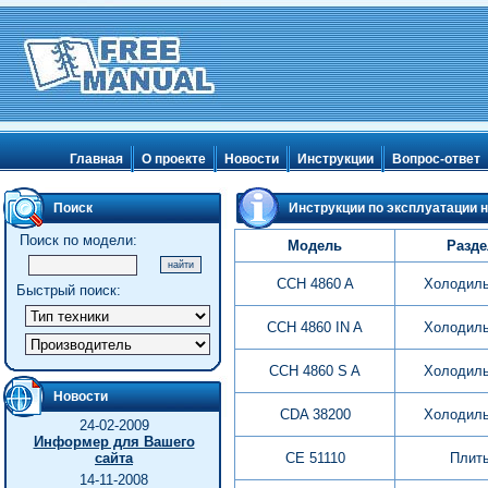
Главная
О проекте
Новости
Инструкции
Вопрос-ответ
Поиск
Инструкции по эксплуатации н
Поиск по модели:
Модель
Разде
CCH 4860 A
Холодиль
Быстрый поиск:
CCH 4860 IN A
Холодиль
CCH 4860 S A
Холодиль
Новости
CDA 38200
Холодиль
24-02-2009
Информер для Вашего
сайта
CE 51110
Плит
14-11-2008