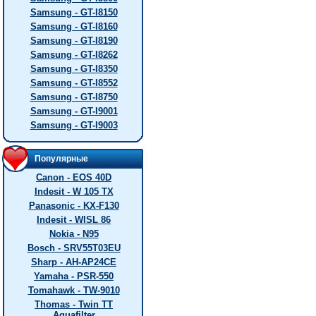
Samsung - GT-I8150
Samsung - GT-I8160
Samsung - GT-I8190
Samsung - GT-I8262
Samsung - GT-I8350
Samsung - GT-I8552
Samsung - GT-I8750
Samsung - GT-I9001
Samsung - GT-I9003
Популярные
Canon - EOS 40D
Indesit - W 105 TX
Panasonic - KX-F130
Indesit - WISL 86
Nokia - N95
Bosch - SRV55T03EU
Sharp - AH-AP24CE
Yamaha - PSR-550
Tomahawk - TW-9010
Thomas - Twin TT
Aquafilter