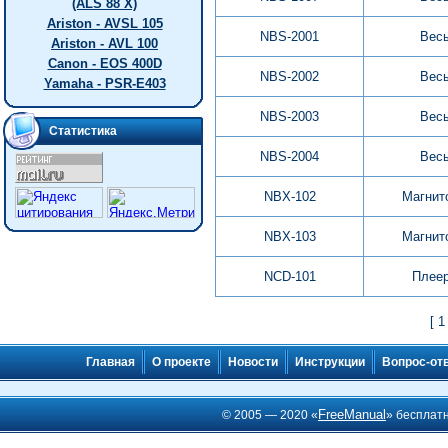
(ALS 88 X)
Ariston - AVSL 105
NBS-2001
Вес
Ariston - AVL 100
Canon - EOS 400D
NBS-2002
Вес
Yamaha - PSR-E403
NBS-2003
Вес
Статистика
NBS-2004
Вес
NBX-102
Магнит
NBX-103
Магнит
NCD-101
Плее
[ 1
Главная
О проекте
Новости
Инструкции
Вопрос-от
FreeManual
© 2005 — 2020 «
» бесплат