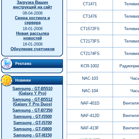
Загрузка Ваших
CT1471
Телеви
инструкций на сайт
08-04-2008
CT1476
Телеви
Смена хостинга и
сервера
18-01-2008
CT1572FS
Телеви
Новая рассылка
новостей
CT2173FS
Телеви
18-01-2008
Обнуление счетчиков
CT2174FS
Телеви
Реклама
KCR-1002
Радиопри
NAC-103
Час
Новинки
Samsung - GT-B5510
NAC-104
Час
(Galaxy Y Pro)
Samsung - GT-B5512
NAF-401D
Вентиля
(Galaxy Y Pro Duos)
Samsung - GT-B7350
NAF-412D
Вентиля
Samsung - GT-I5500
Samsung - GT-I5700
NAF-413F
Вентиля
Samsung - GT-I5800
Samsung - GT-I8150