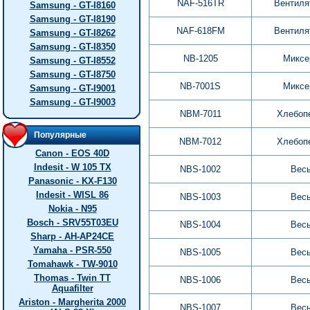
NAF-516TR
Вентиля
Samsung - GT-I8160
Samsung - GT-I8190
NAF-618FM
Вентиля
Samsung - GT-I8262
Samsung - GT-I8350
NB-1205
Миксе
Samsung - GT-I8552
Samsung - GT-I8750
NB-7001S
Миксе
Samsung - GT-I9001
Samsung - GT-I9003
NBM-7011
Хлебоп
Популярные
NBM-7012
Хлебоп
Canon - EOS 40D
Indesit - W 105 TX
NBS-1002
Вес
Panasonic - KX-F130
Indesit - WISL 86
NBS-1003
Вес
Nokia - N95
Bosch - SRV55T03EU
NBS-1004
Вес
Sharp - AH-AP24CE
Yamaha - PSR-550
NBS-1005
Вес
Tomahawk - TW-9010
Thomas - Twin TT
NBS-1006
Вес
Aquafilter
Ariston - Margherita 2000
NBS-1007
Вес