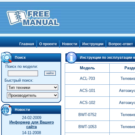
Главная
О проекте
Новости
Инструкции
Вопрос-ответ
Поиск
Инструкции по эксплуатации н
Поиск по модели:
Модель
Разд
ACL-703
Телеви
Быстрый поиск:
ACS-101
Автоаку
ACS-102
Автоаку
Новости
BWT-0752
Телеви
24-02-2009
Информер для Вашего
сайта
BWT-1053
Телеви
14-11-2008