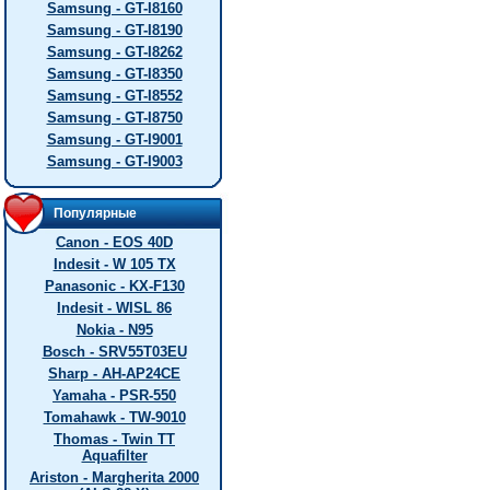
Samsung - GT-I8160
Samsung - GT-I8190
Samsung - GT-I8262
Samsung - GT-I8350
Samsung - GT-I8552
Samsung - GT-I8750
Samsung - GT-I9001
Samsung - GT-I9003
Популярные
Canon - EOS 40D
Indesit - W 105 TX
Panasonic - KX-F130
Indesit - WISL 86
Nokia - N95
Bosch - SRV55T03EU
Sharp - AH-AP24CE
Yamaha - PSR-550
Tomahawk - TW-9010
Thomas - Twin TT
Aquafilter
Ariston - Margherita 2000