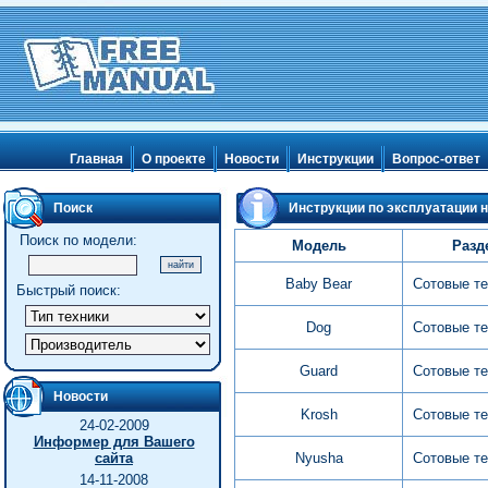
Главная
О проекте
Новости
Инструкции
Вопрос-ответ
Поиск
Инструкции по эксплуатации н
Поиск по модели:
Модель
Разд
Baby Bear
Сотовые т
Быстрый поиск:
Dog
Сотовые т
Guard
Сотовые т
Новости
Krosh
Сотовые т
24-02-2009
Информер для Вашего
сайта
Nyusha
Сотовые т
14-11-2008