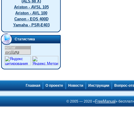
(ALS 88 X)
Ariston - AVSL 105
Ariston - AVL 100
Canon - EOS 400D
Yamaha - PSR-E403
Статистика
Главная
О проекте
Новости
Инструкции
Вопрос-от
FreeManual
© 2005 — 2020 «
» бесплат