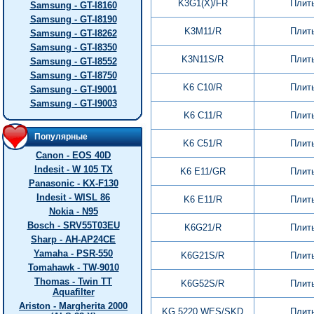
K3G1(X)/FR
Плит
Samsung - GT-I8160
Samsung - GT-I8190
K3M11/R
Плит
Samsung - GT-I8262
Samsung - GT-I8350
K3N11S/R
Плит
Samsung - GT-I8552
Samsung - GT-I8750
K6 C10/R
Плит
Samsung - GT-I9001
Samsung - GT-I9003
K6 C11/R
Плит
Популярные
K6 C51/R
Плит
Canon - EOS 40D
Indesit - W 105 TX
K6 E11/GR
Плит
Panasonic - KX-F130
Indesit - WISL 86
K6 E11/R
Плит
Nokia - N95
Bosch - SRV55T03EU
K6G21/R
Плит
Sharp - AH-AP24CE
Yamaha - PSR-550
K6G21S/R
Плит
Tomahawk - TW-9010
Thomas - Twin TT
K6G52S/R
Плит
Aquafilter
Ariston - Margherita 2000
KG 5220 WES/SKD
Плит