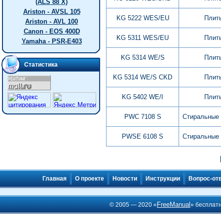
(ALS 88 X)
Ariston - AVSL 105
KG 5222 WES/EU
Плит
Ariston - AVL 100
Canon - EOS 400D
KG 5311 WES/EU
Плит
Yamaha - PSR-E403
KG 5314 WE/S
Плит
Статистика
KG 5314 WE/S CKD
Плит
KG 5402 WE/I
Плит
PWC 7108 S
Стиральные
PWSE 6108 S
Стиральные
Главная
О проекте
Новости
Инструкции
Вопрос-от
FreeManual
© 2005 — 2020 «
» бесплат