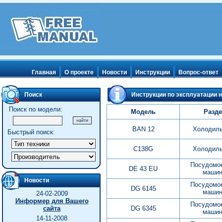
Главная
О проекте
Новости
Инструкции
Вопрос-ответ
Поиск
Инструкции по эксплуатации на
Поиск по модели:
Модель
Разде
BAN 12
Холодиль
Быстрый поиск:
C138G
Холодиль
Посудомо
DE 43 EU
маши
Новости
Посудомо
DG 6145
маши
24-02-2009
Информер для Вашего
Посудомо
сайта
DG 6345
маши
14-11-2008