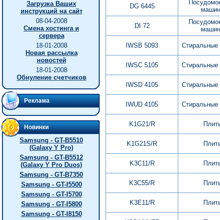
Посудомо
Загрузка Ваших
DG 6445
маши
инструкций на сайт
08-04-2008
Посудомо
DI 72
Смена хостинга и
маши
сервера
18-01-2008
IWSB 5093
Стиральные
Новая рассылка
новостей
IWSC 5105
Стиральные
18-01-2008
Обнуление счетчиков
IWSD 4105
Стиральные
Реклама
IWUD 4105
Стиральные
K1G21/R
Плит
Новинки
Samsung - GT-B5510
K1G21S/R
Плит
(Galaxy Y Pro)
Samsung - GT-B5512
K3C11/R
Плит
(Galaxy Y Pro Duos)
Samsung - GT-B7350
K3C55/R
Плит
Samsung - GT-I5500
Samsung - GT-I5700
K3E11/R
Плит
Samsung - GT-I5800
Samsung - GT-I8150