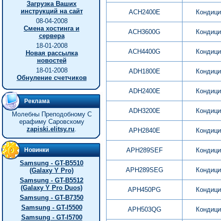
Загрузка Ваших
инструкций на сайт
ACH2400E
Кондици
08-04-2008
Смена хостинга и
ACH3600G
Кондици
сервера
18-01-2008
ACH4400G
Кондици
Новая рассылка
новостей
18-01-2008
ADH1800E
Кондици
Обнуление счетчиков
ADH2400E
Кондици
Реклама
ADH3200E
Кондици
Молебны Преподобному С
ерафиму Саровскому
zapiski.elitsy.ru
.
APH2840E
Кондици
Новинки
APH289SEF
Кондици
Samsung - GT-B5510
APH289SEG
Кондици
(Galaxy Y Pro)
Samsung - GT-B5512
(Galaxy Y Pro Duos)
APH450PG
Кондици
Samsung - GT-B7350
Samsung - GT-I5500
APH503QG
Кондици
Samsung - GT-I5700