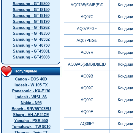
Samsung - GT-I5800
AQ07A5(6)MB(E)D
Кондици
Samsung - GT-I8150
Samsung - GT-I8160
AQ07C
Кондици
Samsung - GT-I8190
Samsung - GT-I8262
AQ07P2GE
Кондици
Samsung - GT-I8350
Samsung - GT-I8552
AQ07PBGE
Кондици
Samsung - GT-I8750
Samsung - GT-I9001
AQ07R
Кондици
Samsung - GT-I9003
AQ09A5(6)MB(D)(E)D
Кондици
Популярные
AQ09B
Кондици
Canon - EOS 40D
Indesit - W 105 TX
AQ09C
Кондици
Panasonic - KX-F130
Indesit - WISL 86
AQ09C
Кондици
Nokia - N95
Bosch - SRV55T03EU
AQ09E
Кондици
Sharp - AH-AP24CE
Yamaha - PSR-550
AQ09F*
Кондици
Tomahawk - TW-9010
Thomas - Twin TT