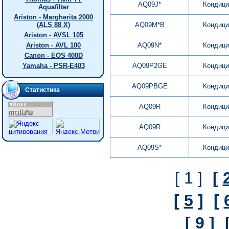
AQ09J*
Кондици
Aquafilter
Ariston - Margherita 2000
(ALS 88 X)
AQ09M*B
Кондици
Ariston - AVSL 105
Ariston - AVL 100
AQ09N*
Кондици
Canon - EOS 400D
Yamaha - PSR-E403
AQ09P2GE
Кондици
AQ09PBGE
Кондици
Статистика
AQ09R
Кондици
AQ09R
Кондици
AQ09S*
Кондици
[ 1 ]
[
[
5
]
[
[
9
]