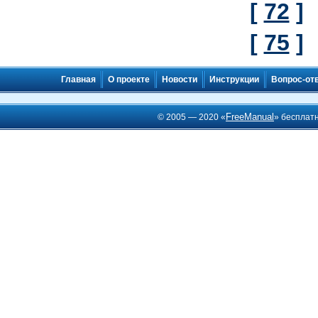
[
72
]
[
75
]
Главная
О проекте
Новости
Инструкции
Вопрос-от
FreeManual
© 2005 — 2020 «
» бесплат