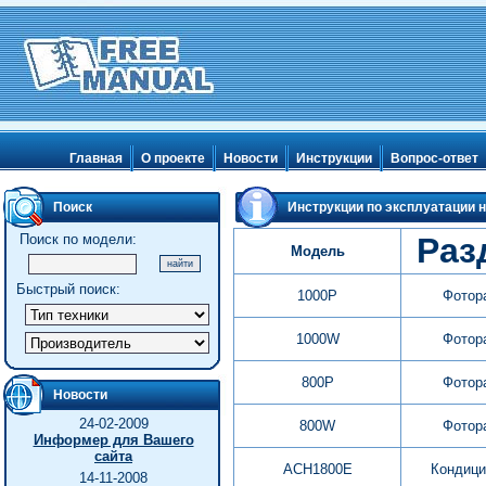
Главная
О проекте
Новости
Инструкции
Вопрос-ответ
Поиск
Инструкции по эксплуатации н
Поиск по модели:
Раз
Модель
Быстрый поиск:
1000P
Фотор
1000W
Фотор
800P
Фотор
Новости
24-02-2009
800W
Фотор
Информер для Вашего
сайта
ACH1800E
Кондици
14-11-2008