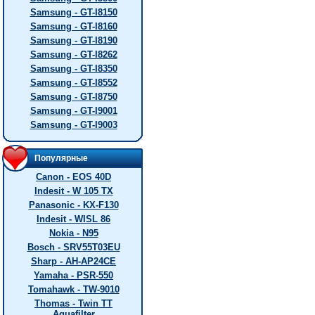
Samsung - GT-I8150
Samsung - GT-I8160
Samsung - GT-I8190
Samsung - GT-I8262
Samsung - GT-I8350
Samsung - GT-I8552
Samsung - GT-I8750
Samsung - GT-I9001
Samsung - GT-I9003
Популярные
Canon - EOS 40D
Indesit - W 105 TX
Panasonic - KX-F130
Indesit - WISL 86
Nokia - N95
Bosch - SRV55T03EU
Sharp - AH-AP24CE
Yamaha - PSR-550
Tomahawk - TW-9010
Thomas - Twin TT
Aquafilter