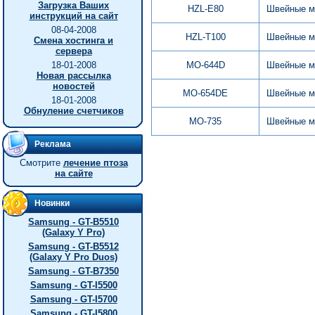
Загрузка Ваших
HZL-E80
Швейные м
инструкций на сайт
08-04-2008
HZL-T100
Швейные м
Смена хостинга и
сервера
18-01-2008
MO-644D
Швейные м
Новая рассылка
новостей
MO-654DE
Швейные м
18-01-2008
Обнуление счетчиков
MO-735
Швейные м
Реклама
Смотрите
лечение птоза
на сайте
Новинки
Samsung - GT-B5510
(Galaxy Y Pro)
Samsung - GT-B5512
(Galaxy Y Pro Duos)
Samsung - GT-B7350
Samsung - GT-I5500
Samsung - GT-I5700
Samsung - GT-I5800