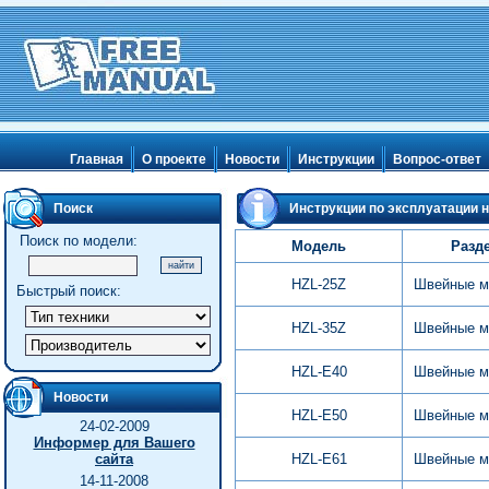
Главная
О проекте
Новости
Инструкции
Вопрос-ответ
Поиск
Инструкции по эксплуатации н
Поиск по модели:
Модель
Разд
HZL-25Z
Швейные м
Быстрый поиск:
HZL-35Z
Швейные м
HZL-E40
Швейные м
Новости
HZL-E50
Швейные м
24-02-2009
Информер для Вашего
сайта
HZL-E61
Швейные м
14-11-2008