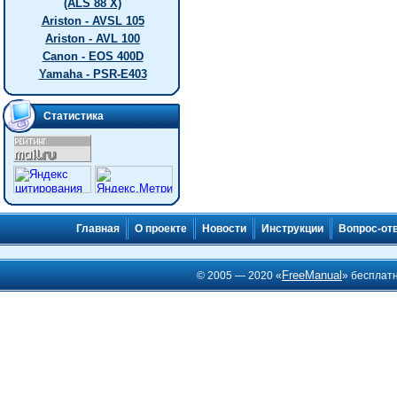
(ALS 88 X)
Ariston - AVSL 105
Ariston - AVL 100
Canon - EOS 400D
Yamaha - PSR-E403
Статистика
Главная
О проекте
Новости
Инструкции
Вопрос-от
FreeManual
© 2005 — 2020 «
» бесплат