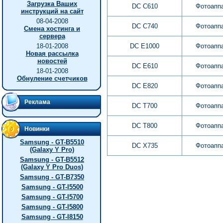
Загрузка Ваших
DC C610
Фотоапп
инструкций на сайт
08-04-2008
DC C740
Фотоапп
Смена хостинга и
сервера
18-01-2008
DC E1000
Фотоапп
Новая рассылка
новостей
DC E610
Фотоапп
18-01-2008
Обнуление счетчиков
DC E820
Фотоапп
Реклама
DC T700
Фотоапп
DC T800
Фотоапп
Новинки
Samsung - GT-B5510
DC X735
Фотоапп
(Galaxy Y Pro)
Samsung - GT-B5512
(Galaxy Y Pro Duos)
Samsung - GT-B7350
Samsung - GT-I5500
Samsung - GT-I5700
Samsung - GT-I5800
Samsung - GT-I8150