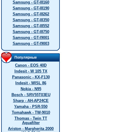
Samsung - GT-I8160
Samsung - GT-I8190
Samsung - GT-I8262
Samsung - GT-I8350
Samsung - GT-I8552
Samsung - GT-I8750
Samsung - GT-I9001
Samsung - GT-I9003
Популярные
Canon - EOS 40D
Indesit - W 105 TX
Panasonic - KX-F130
Indesit - WISL 86
Nokia - N95
Bosch - SRV55T03EU
Sharp - AH-AP24CE
Yamaha - PSR-550
Tomahawk - TW-9010
Thomas - Twin TT
Aquafilter
Ariston - Margherita 2000