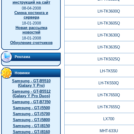
инструкций на сайт
08-04-2008
LH-TK3600Q
Смена хостинга и
сервера
18-01-2008
LH-TK3605Q
Новая рассылка
новостей
LH-TK3630Q
18-01-2008
Обнуление счетчиков
LH-TK3635Q
Реклама
LH-TK5025Q
LH-TK550
Новинки
Samsung - GT-B5510
LH-TK550Q
(Galaxy Y Pro)
Samsung - GT-B5512
LH-TK7650Q
(Galaxy Y Pro Duos)
Samsung - GT-B7350
LH-TK7655Q
Samsung - GT-I5500
Samsung - GT-I5700
LX700
Samsung - GT-I5800
Samsung - GT-I8150
MHT-633U
Samsung - GT-I8160