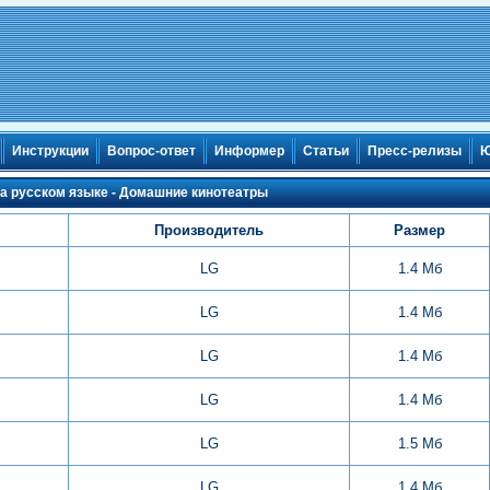
Инструкции
Вопрос-ответ
Информер
Статьи
Пресс-релизы
Ю
на русском языке - Домашние кинотеатры
Производитель
Размер
LG
1.4 Мб
LG
1.4 Мб
LG
1.4 Мб
LG
1.4 Мб
LG
1.5 Мб
LG
1.4 Мб