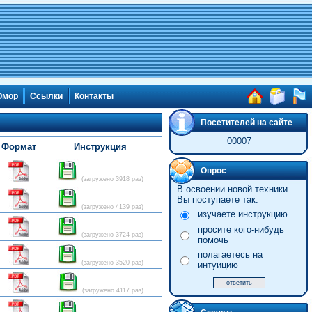
мор
Ссылки
Контакты
Посетителей на сайте
00007
Формат
Инструкция
Опрос
(загружено 3918 раз)
В освоении новой техники
Вы поступаете так:
(загружено 4139 раз)
изучаете инструкцию
просите кого-нибудь
(загружено 3724 раз)
помочь
полагаетесь на
(загружено 3520 раз)
интуицию
(загружено 4117 раз)