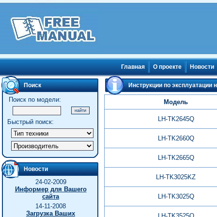
Главная
О проекте
Новости
Поиск
Инструкции по эксплуатации 
Поиск по модели:
Модель
LH-TK2645Q
Быстрый поиск:
LH-TK2660Q
LH-TK2665Q
Новости
LH-TK3025KZ
24-02-2009
Информер для Вашего
сайта
LH-TK3025Q
14-11-2008
Загрузка Ваших
LH-TK3525Q