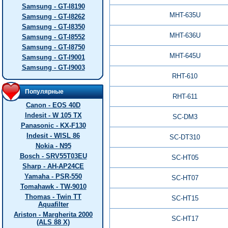
Samsung - GT-I8190
MHT-635U
Samsung - GT-I8262
Samsung - GT-I8350
MHT-636U
Samsung - GT-I8552
Samsung - GT-I8750
MHT-645U
Samsung - GT-I9001
Samsung - GT-I9003
RHT-610
Популярные
RHT-611
Canon - EOS 40D
Indesit - W 105 TX
SC-DM3
Panasonic - KX-F130
Indesit - WISL 86
SC-DT310
Nokia - N95
Bosch - SRV55T03EU
SC-HT05
Sharp - AH-AP24CE
Yamaha - PSR-550
SC-HT07
Tomahawk - TW-9010
Thomas - Twin TT
SC-HT15
Aquafilter
Ariston - Margherita 2000
SC-HT17
(ALS 88 X)