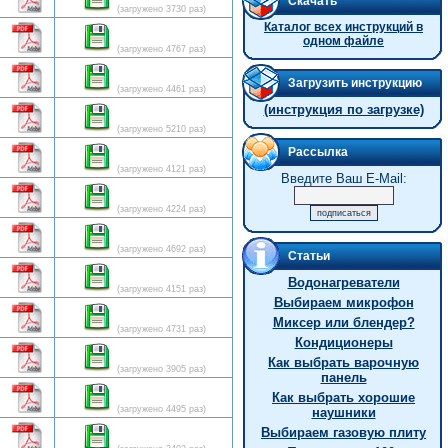
Скачать
(загружено 3730 раз)
Каталог всех инструкций в
одном файле
(загружено 4767 раз)
Загрузить инструкцию
(загружено 4461 раз)
(инструкция по загрузке)
(загружено 5210 раз)
Рассылка
(загружено 4121 раз)
Введите Ваш E-Mail:
(загружено 4224 раз)
(загружено 4692 раз)
Статьи
Водонагреватели
(загружено 4151 раз)
Выбираем микрофон
Миксер или блендер?
(загружено 4731 раз)
Кондиционеры
Как выбрать варочную
(загружено 3905 раз)
панель
Как выбрать хорошие
(загружено 4495 раз)
наушники
Выбираем газовую плиту