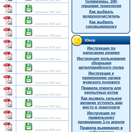
(загружено 3402 раз)
Телевизоры. 100-
герцовая технология
Как выбрать
(загружено 2887 раз)
воздухоочиститель
Как выбрать
(загружено 3649 раз)
соковыжималку
(загружено 2788 раз)
Юмор
(загружено 4750 раз)
Инструкция по
написанию резюме
Инструкция пользования
(загружено 3915 раз)
уборными
артиллерийского полка
(загружено 4263 раз)
Инструкция к
применению органа
мужского полового
(загружено 5824 раз)
Правила этикета для
неопытных котов
(загружено 4511 раз)
Как вызвать сильное
желание уступить вам
(загружено 4082 раз)
место в транспорте
Инструкция по
правильному
(загружено 4727 раз)
проведению 1-го апреля
Правила выживания в
(загружено 4896 раз)