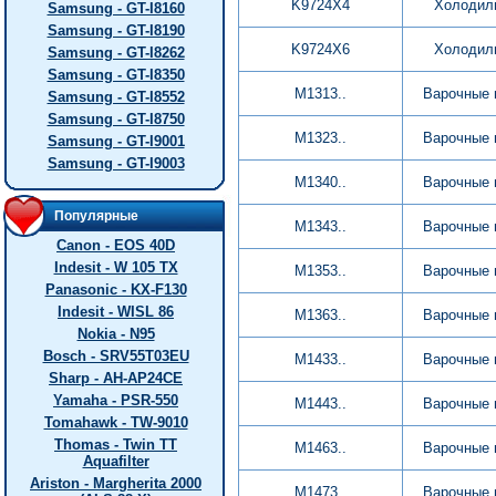
K9724X4
Холодил
Samsung - GT-I8160
Samsung - GT-I8190
K9724X6
Холодил
Samsung - GT-I8262
Samsung - GT-I8350
M1313..
Варочные 
Samsung - GT-I8552
Samsung - GT-I8750
M1323..
Варочные 
Samsung - GT-I9001
Samsung - GT-I9003
M1340..
Варочные 
Популярные
M1343..
Варочные 
Canon - EOS 40D
Indesit - W 105 TX
M1353..
Варочные 
Panasonic - KX-F130
Indesit - WISL 86
M1363..
Варочные 
Nokia - N95
Bosch - SRV55T03EU
M1433..
Варочные 
Sharp - AH-AP24CE
Yamaha - PSR-550
M1443..
Варочные 
Tomahawk - TW-9010
Thomas - Twin TT
M1463..
Варочные 
Aquafilter
Ariston - Margherita 2000
M1473..
Варочные 