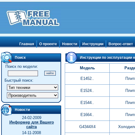
Главная
О проекте
Новости
Инструкции
Вопрос-ответ
Поиск
Инструкции по эксплуатации н
Поиск по модели:
Модель
Разд
E1452..
Плит
Быстрый поиск:
E1524..
Плит
E1544..
Плит
Новости
E1664..
Плит
24-02-2009
Информер для Вашего
сайта
G4344X4
Холодил
14-11-2008