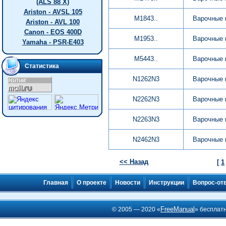
(ALS 88 X)
Ariston - AVSL 105
M1843..
Варочные 
Ariston - AVL 100
Canon - EOS 400D
M1953..
Варочные 
Yamaha - PSR-E403
M5443..
Варочные 
Статистика
N1262N3
Варочные 
N2262N3
Варочные 
N2263N3
Варочные 
N2462N3
Варочные 
<< Назад
[
1
Главная
О проекте
Новости
Инструкции
Вопрос-от
FreeManual
© 2005 — 2020 «
» бесплат