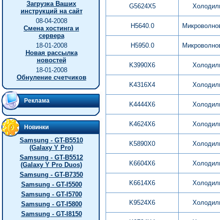
Загрузка Ваших
G5624X5
Холодил
инструкций на сайт
08-04-2008
H5640.0
Микроволно
Смена хостинга и
сервера
18-01-2008
H5950.0
Микроволно
Новая рассылка
новостей
K3990X6
Холодил
18-01-2008
Обнуление счетчиков
K4316X4
Холодил
Реклама
K4444X6
Холодил
K4624X6
Холодил
Новинки
Samsung - GT-B5510
K5890X0
Холодил
(Galaxy Y Pro)
Samsung - GT-B5512
K6604X6
Холодил
(Galaxy Y Pro Duos)
Samsung - GT-B7350
K6614X6
Холодил
Samsung - GT-I5500
Samsung - GT-I5700
K9524X6
Холодил
Samsung - GT-I5800
Samsung - GT-I8150