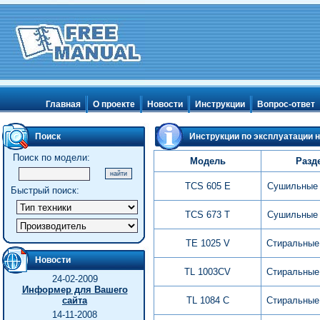
Главная
О проекте
Новости
Инструкции
Вопрос-ответ
Поиск
Инструкции по эксплуатации н
Поиск по модели:
Модель
Разд
TCS 605 E
Сушильные
Быстрый поиск:
TCS 673 T
Сушильные
TE 1025 V
Стиральные
Новости
TL 1003CV
Стиральные
24-02-2009
Информер для Вашего
сайта
TL 1084 C
Стиральные
14-11-2008