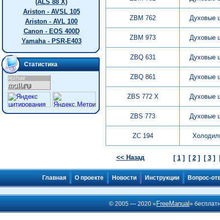
(ALS 88 X)
Ariston - AVSL 105
ZBM 762
Духовые 
Ariston - AVL 100
Canon - EOS 400D
ZBM 973
Духовые 
Yamaha - PSR-E403
ZBQ 631
Духовые 
Статистика
ZBQ 861
Духовые 
ZBS 772 X
Духовые 
ZBS 773
Духовые 
ZC 194
Холодил
<< Назад
[
1
]
[
2
]
[
3
]
Главная
О проекте
Новости
Инструкции
Вопрос-от
FreeManual
© 2005 — 2020 «
» бесплат