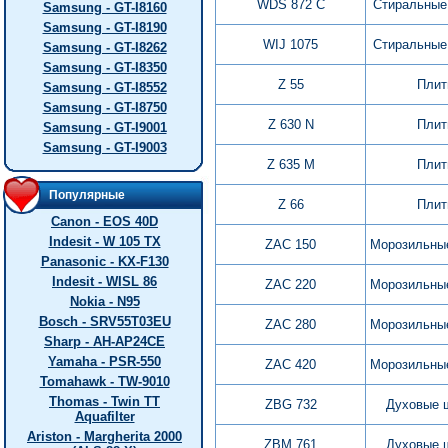
WDS 872 C
Стиральные
Samsung - GT-I8160
Samsung - GT-I8190
WIJ 1075
Стиральные
Samsung - GT-I8262
Samsung - GT-I8350
Z 55
Плит
Samsung - GT-I8552
Samsung - GT-I8750
Z 630 N
Плит
Samsung - GT-I9001
Samsung - GT-I9003
Z 635 M
Плит
Популярные
Z 66
Плит
Canon - EOS 40D
Indesit - W 105 TX
ZAC 150
Морозильны
Panasonic - KX-F130
Indesit - WISL 86
ZAC 220
Морозильны
Nokia - N95
Bosch - SRV55T03EU
ZAC 280
Морозильны
Sharp - AH-AP24CE
Yamaha - PSR-550
ZAC 420
Морозильны
Tomahawk - TW-9010
Thomas - Twin TT
ZBG 732
Духовые 
Aquafilter
Ariston - Margherita 2000
ZBM 761
Духовые 