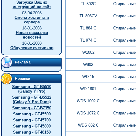
Загрузка Ваших
TL 502C
Стиральные
инструкций на сайт
08-04-2008
TL 803CV
Стиральные
Смена хостинга и
сервера
18-01-2008
TL 884 C
Стиральные
Новая рассылка
новостей
TL 974 C
Стиральные
18-01-2008
Обнуление счетчиков
W1002
Стиральные
Реклама
W802
Стиральные
WD 15
Стиральные
Новинки
Samsung - GT-B5510
WD 1601
Стиральные
(Galaxy Y Pro)
Samsung - GT-B5512
WDS 1002 C
Стиральные
(Galaxy Y Pro Duos)
Samsung - GT-B7350
WDS 1072 C
Стиральные
Samsung - GT-I5500
Samsung - GT-I5700
WDS 832 C
Стиральные
Samsung - GT-I5800
Samsung - GT-I8150