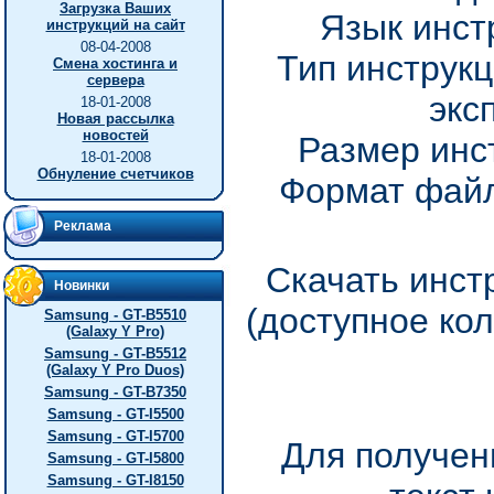
Загрузка Ваших
Язык инст
инструкций на сайт
08-04-2008
Тип инструкц
Смена хостинга и
сервера
экс
18-01-2008
Новая рассылка
новостей
Размер инс
18-01-2008
Обнуление счетчиков
Формат файл
Реклама
Скачать инстр
Новинки
(доступное ко
Samsung - GT-B5510
(Galaxy Y Pro)
Samsung - GT-B5512
(Galaxy Y Pro Duos)
Samsung - GT-B7350
Samsung - GT-I5500
Samsung - GT-I5700
Для получен
Samsung - GT-I5800
Samsung - GT-I8150