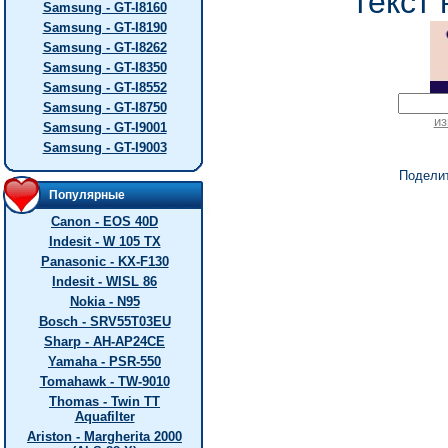
текст 
Samsung - GT-I8160
Samsung - GT-I8190
Samsung - GT-I8262
Samsung - GT-I8350
Samsung - GT-I8552
Samsung - GT-I8750
из
Samsung - GT-I9001
Samsung - GT-I9003
Подели
Популярные
Canon - EOS 40D
Indesit - W 105 TX
Panasonic - KX-F130
Indesit - WISL 86
Nokia - N95
Bosch - SRV55T03EU
Sharp - AH-AP24CE
Yamaha - PSR-550
Tomahawk - TW-9010
Thomas - Twin TT
Aquafilter
Ariston - Margherita 2000