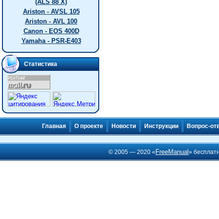
(ALS 88 X)
Ariston - AVSL 105
Ariston - AVL 100
Canon - EOS 400D
Yamaha - PSR-E403
Статистика
Главная
О проекте
Новости
Инструкции
Вопрос-от
FreeManual
© 2005 — 2020 «
» бесплат