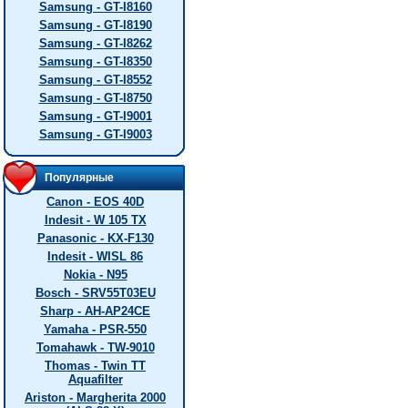
Samsung - GT-I8160
Samsung - GT-I8190
Samsung - GT-I8262
Samsung - GT-I8350
Samsung - GT-I8552
Samsung - GT-I8750
Samsung - GT-I9001
Samsung - GT-I9003
Популярные
Canon - EOS 40D
Indesit - W 105 TX
Panasonic - KX-F130
Indesit - WISL 86
Nokia - N95
Bosch - SRV55T03EU
Sharp - AH-AP24CE
Yamaha - PSR-550
Tomahawk - TW-9010
Thomas - Twin TT
Aquafilter
Ariston - Margherita 2000