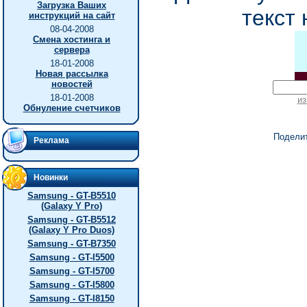
Загрузка Ваших
текст 
инструкций на сайт
08-04-2008
Смена хостинга и
сервера
18-01-2008
Новая рассылка
новостей
18-01-2008
из
Обнуление счетчиков
Подели
Реклама
Новинки
Samsung - GT-B5510
(Galaxy Y Pro)
Samsung - GT-B5512
(Galaxy Y Pro Duos)
Samsung - GT-B7350
Samsung - GT-I5500
Samsung - GT-I5700
Samsung - GT-I5800
Samsung - GT-I8150