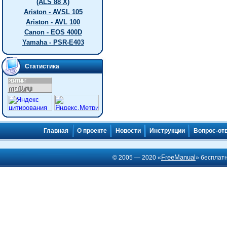
(ALS 88 X)
Ariston - AVSL 105
Ariston - AVL 100
Canon - EOS 400D
Yamaha - PSR-E403
Статистика
Главная
О проекте
Новости
Инструкции
Вопрос-от
FreeManual
© 2005 — 2020 «
» бесплат