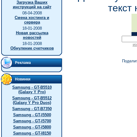
Загрузка Ваших
текст 
инструкций на сайт
08-04-2008
Смена хостинга и
сервера
18-01-2008
Новая рассылка
новостей
18-01-2008
из
Обнуление счетчиков
Подели
Реклама
Новинки
Samsung - GT-B5510
(Galaxy Y Pro)
Samsung - GT-B5512
(Galaxy Y Pro Duos)
Samsung - GT-B7350
Samsung - GT-I5500
Samsung - GT-I5700
Samsung - GT-I5800
Samsung - GT-I8150