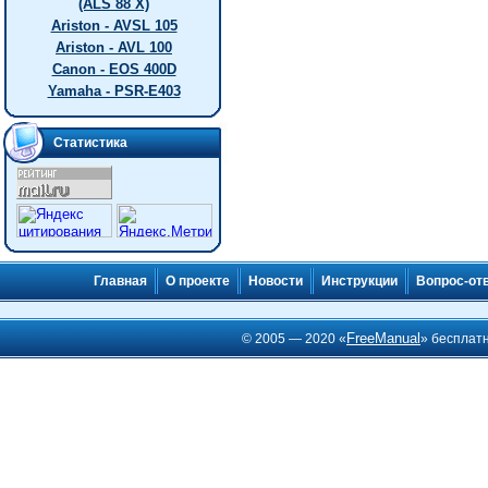
(ALS 88 X)
Ariston - AVSL 105
Ariston - AVL 100
Canon - EOS 400D
Yamaha - PSR-E403
Статистика
Главная
О проекте
Новости
Инструкции
Вопрос-от
FreeManual
© 2005 — 2020 «
» бесплат