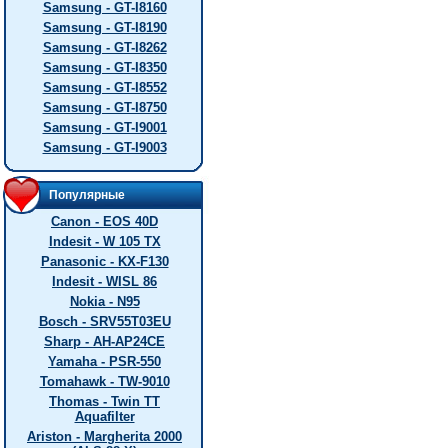
Samsung - GT-I8160
Samsung - GT-I8190
Samsung - GT-I8262
Samsung - GT-I8350
Samsung - GT-I8552
Samsung - GT-I8750
Samsung - GT-I9001
Samsung - GT-I9003
Популярные
Canon - EOS 40D
Indesit - W 105 TX
Panasonic - KX-F130
Indesit - WISL 86
Nokia - N95
Bosch - SRV55T03EU
Sharp - AH-AP24CE
Yamaha - PSR-550
Tomahawk - TW-9010
Thomas - Twin TT
Aquafilter
Ariston - Margherita 2000