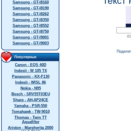
текст 
Samsung - GT-I8160
Samsung - GT-I8190
Samsung - GT-I8262
Samsung - GT-I8350
Samsung - GT-I8552
Samsung - GT-I8750
из
Samsung - GT-I9001
Samsung - GT-I9003
Подели
Популярные
Canon - EOS 40D
Indesit - W 105 TX
Panasonic - KX-F130
Indesit - WISL 86
Nokia - N95
Bosch - SRV55T03EU
Sharp - AH-AP24CE
Yamaha - PSR-550
Tomahawk - TW-9010
Thomas - Twin TT
Aquafilter
Ariston - Margherita 2000