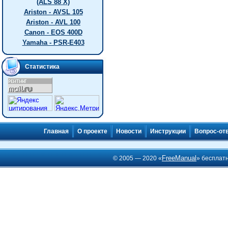
(ALS 88 X)
Ariston - AVSL 105
Ariston - AVL 100
Canon - EOS 400D
Yamaha - PSR-E403
Статистика
Главная
О проекте
Новости
Инструкции
Вопрос-от
FreeManual
© 2005 — 2020 «
» бесплат