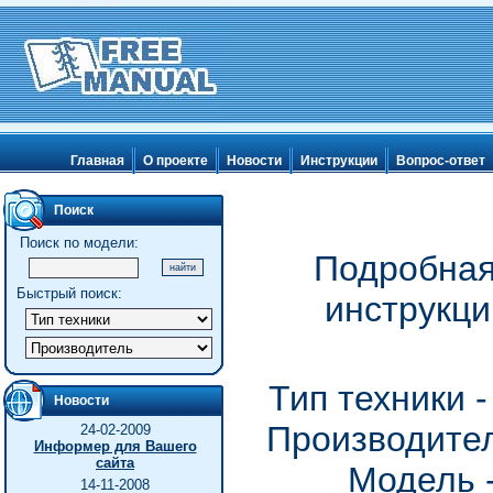
Главная
О проекте
Новости
Инструкции
Вопрос-ответ
Поиск
Поиск по модели:
Подробная
Быстрый поиск:
инструкци
Тип техники 
Новости
Производител
24-02-2009
Информер для Вашего
сайта
Модель -
14-11-2008