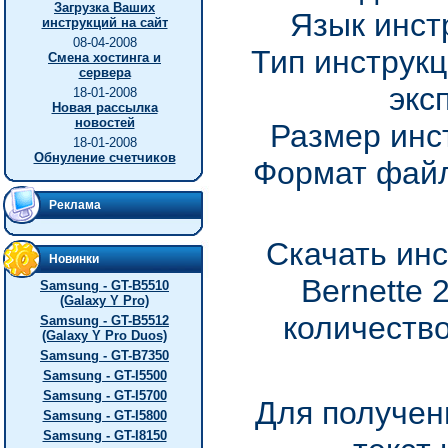
Загрузка Ваших
Язык инст
инструкций на сайт
08-04-2008
Тип инструкц
Смена хостинга и
сервера
экс
18-01-2008
Новая рассылка
новостей
Размер инс
18-01-2008
Обнуление счетчиков
Формат файл
Реклама
Скачать инс
Новинки
Bernette 
Samsung - GT-B5510
(Galaxy Y Pro)
количество
Samsung - GT-B5512
(Galaxy Y Pro Duos)
Samsung - GT-B7350
Samsung - GT-I5500
Samsung - GT-I5700
Для получен
Samsung - GT-I5800
Samsung - GT-I8150