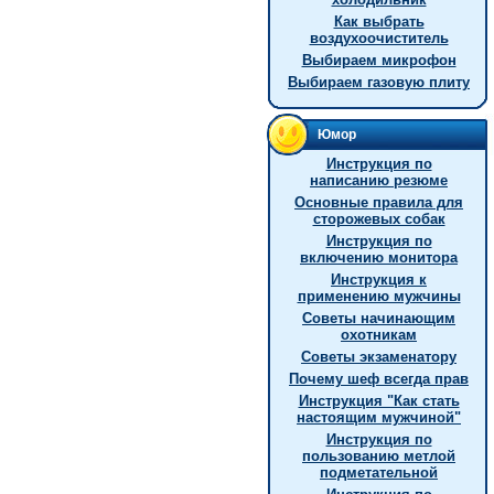
Как выбрать
воздухоочиститель
Выбираем микрофон
Выбираем газовую плиту
Юмор
Инструкция по
написанию резюме
Основные правила для
сторожевых собак
Инструкция по
включению монитора
Инструкция к
применению мужчины
Советы начинающим
охотникам
Советы экзаменатору
Почему шеф всегда прав
Инстpукция "Как стать
настоящим мужчиной"
Инструкция по
пользованию метлой
подметательной