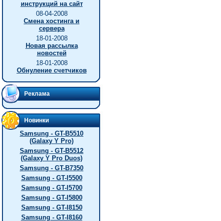
инструкций на сайт
08-04-2008
Смена хостинга и
сервера
18-01-2008
Новая рассылка
новостей
18-01-2008
Обнуление счетчиков
Реклама
Новинки
Samsung - GT-B5510
(Galaxy Y Pro)
Samsung - GT-B5512
(Galaxy Y Pro Duos)
Samsung - GT-B7350
Samsung - GT-I5500
Samsung - GT-I5700
Samsung - GT-I5800
Samsung - GT-I8150
Samsung - GT-I8160