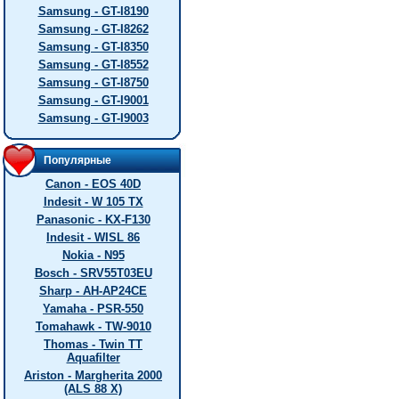
Samsung - GT-I8190
Samsung - GT-I8262
Samsung - GT-I8350
Samsung - GT-I8552
Samsung - GT-I8750
Samsung - GT-I9001
Samsung - GT-I9003
Популярные
Canon - EOS 40D
Indesit - W 105 TX
Panasonic - KX-F130
Indesit - WISL 86
Nokia - N95
Bosch - SRV55T03EU
Sharp - AH-AP24CE
Yamaha - PSR-550
Tomahawk - TW-9010
Thomas - Twin TT
Aquafilter
Ariston - Margherita 2000
(ALS 88 X)