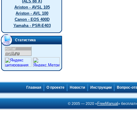
(ALS 88 X)
Ariston - AVSL 105
Ariston - AVL 100
Canon - EOS 400D
Yamaha - PSR-E403
Статистика
Главная
О проекте
Новости
Инструкции
Вопрос-от
FreeManual
© 2005 — 2020 «
» бесплат