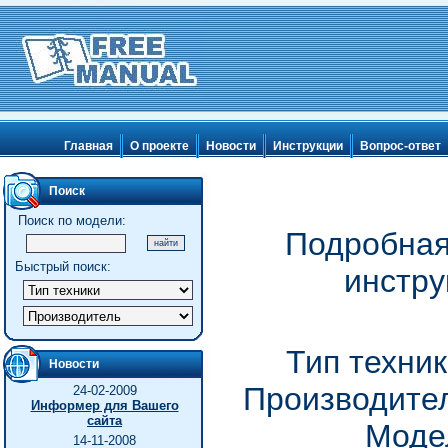
Главная
О проекте
Новости
Инструкции
Вопрос-ответ
Поиск
Поиск по модели:
Подробная
Быстрый поиск:
инстру
Тип техник
Новости
Производител
24-02-2009
Информер для Вашего
сайта
Моде
14-11-2008