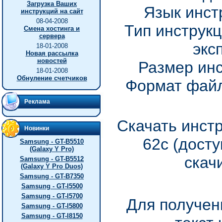
Загрузка Ваших
Язык инст
инструкций на сайт
08-04-2008
Тип инструкц
Смена хостинга и
сервера
экс
18-01-2008
Новая рассылка
новостей
Размер инс
18-01-2008
Обнуление счетчиков
Формат файл
Реклама
Скачать инстр
Новинки
62c (дост
Samsung - GT-B5510
(Galaxy Y Pro)
скач
Samsung - GT-B5512
(Galaxy Y Pro Duos)
Samsung - GT-B7350
Samsung - GT-I5500
Samsung - GT-I5700
Для получен
Samsung - GT-I5800
Samsung - GT-I8150