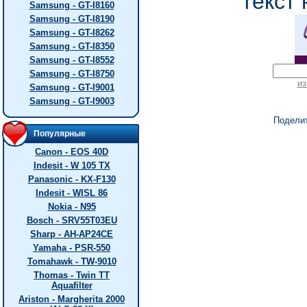
текст 
Samsung - GT-I8160
Samsung - GT-I8190
Samsung - GT-I8262
Samsung - GT-I8350
Samsung - GT-I8552
Samsung - GT-I8750
из
Samsung - GT-I9001
Samsung - GT-I9003
Подели
Популярные
Canon - EOS 40D
Indesit - W 105 TX
Panasonic - KX-F130
Indesit - WISL 86
Nokia - N95
Bosch - SRV55T03EU
Sharp - AH-AP24CE
Yamaha - PSR-550
Tomahawk - TW-9010
Thomas - Twin TT
Aquafilter
Ariston - Margherita 2000