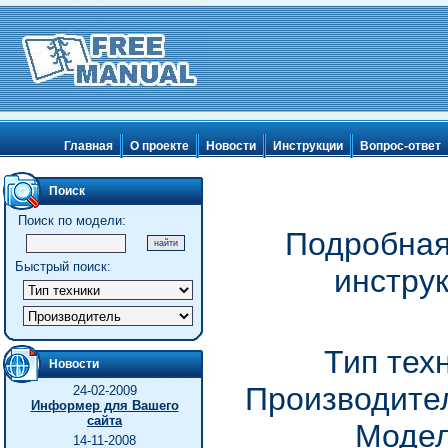
Главная
О проекте
Новости
Инструкции
Вопрос-ответ
Поиск
Поиск по модели:
Подробная
Быстрый поиск:
инстру
Тип тех
Новости
Производител
24-02-2009
Информер для Вашего
сайта
Модел
14-11-2008