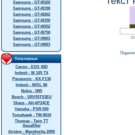
текст 
Samsung - GT-I8160
Samsung - GT-I8190
Samsung - GT-I8262
Samsung - GT-I8350
Samsung - GT-I8552
Samsung - GT-I8750
из
Samsung - GT-I9001
Samsung - GT-I9003
Подели
Популярные
Canon - EOS 40D
Indesit - W 105 TX
Panasonic - KX-F130
Indesit - WISL 86
Nokia - N95
Bosch - SRV55T03EU
Sharp - AH-AP24CE
Yamaha - PSR-550
Tomahawk - TW-9010
Thomas - Twin TT
Aquafilter
Ariston - Margherita 2000