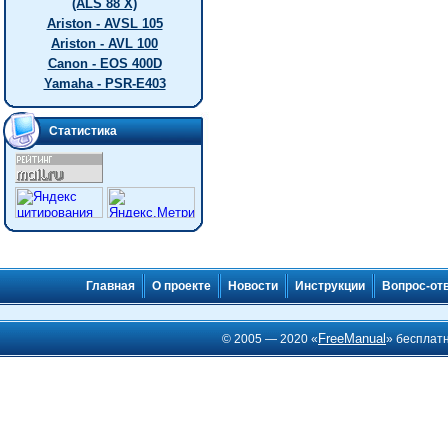
(ALS 88 X)
Ariston - AVSL 105
Ariston - AVL 100
Canon - EOS 400D
Yamaha - PSR-E403
Статистика
Главная
О проекте
Новости
Инструкции
Вопрос-от
FreeManual
© 2005 — 2020 «
» бесплат