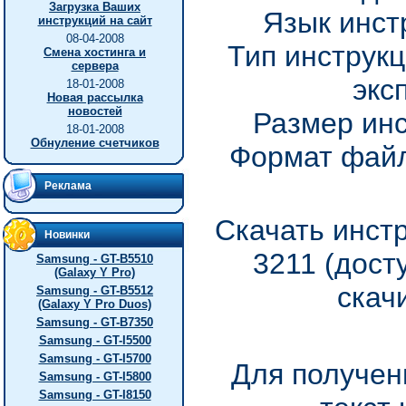
Загрузка Ваших
Язык инст
инструкций на сайт
08-04-2008
Тип инструкц
Смена хостинга и
сервера
экс
18-01-2008
Новая рассылка
новостей
Размер инс
18-01-2008
Обнуление счетчиков
Формат файл
Реклама
Скачать инстр
Новинки
3211 (дост
Samsung - GT-B5510
(Galaxy Y Pro)
скач
Samsung - GT-B5512
(Galaxy Y Pro Duos)
Samsung - GT-B7350
Samsung - GT-I5500
Samsung - GT-I5700
Для получен
Samsung - GT-I5800
Samsung - GT-I8150