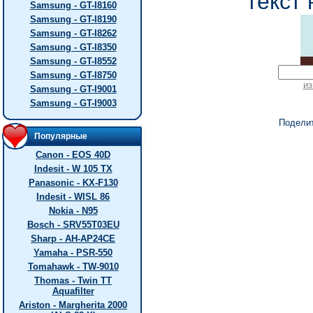
текст 
Samsung - GT-I8160
Samsung - GT-I8190
Samsung - GT-I8262
Samsung - GT-I8350
Samsung - GT-I8552
Samsung - GT-I8750
из
Samsung - GT-I9001
Samsung - GT-I9003
Подели
Популярные
Canon - EOS 40D
Indesit - W 105 TX
Panasonic - KX-F130
Indesit - WISL 86
Nokia - N95
Bosch - SRV55T03EU
Sharp - AH-AP24CE
Yamaha - PSR-550
Tomahawk - TW-9010
Thomas - Twin TT
Aquafilter
Ariston - Margherita 2000