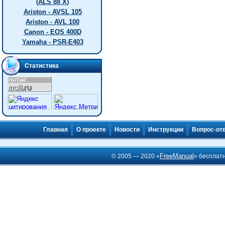
(ALS 88 X)
Ariston - AVSL 105
Ariston - AVL 100
Canon - EOS 400D
Yamaha - PSR-E403
Статистика
Главная
О проекте
Новости
Инструкции
Вопрос-от
FreeManual
© 2005 — 2020 «
» бесплат