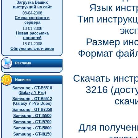
Загрузка Ваших
Язык инст
инструкций на сайт
08-04-2008
Тип инструкц
Смена хостинга и
сервера
экс
18-01-2008
Новая рассылка
новостей
Размер инс
18-01-2008
Обнуление счетчиков
Формат файл
Реклама
Скачать инстр
Новинки
3216 (дост
Samsung - GT-B5510
(Galaxy Y Pro)
скач
Samsung - GT-B5512
(Galaxy Y Pro Duos)
Samsung - GT-B7350
Samsung - GT-I5500
Samsung - GT-I5700
Для получен
Samsung - GT-I5800
Samsung - GT-I8150