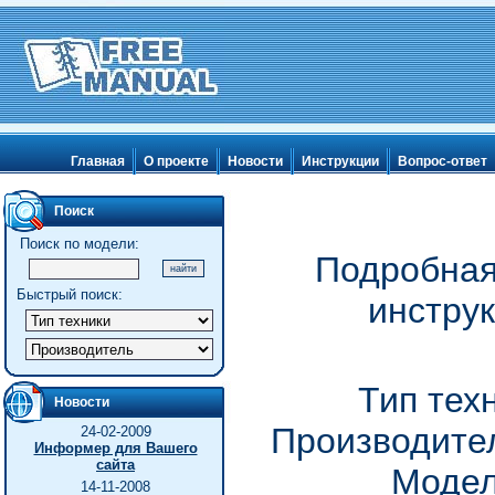
Главная
О проекте
Новости
Инструкции
Вопрос-ответ
Поиск
Поиск по модели:
Подробная
Быстрый поиск:
инстру
Тип тех
Новости
Производител
24-02-2009
Информер для Вашего
сайта
Модел
14-11-2008