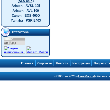
(ALS 88 X)
Ariston - AVSL 105
Ariston - AVL 100
Canon - EOS 400D
Yamaha - PSR-E403
Статистика
Главная
О проекте
Новости
Инструкции
Вопрос-от
FreeManual
© 2005 — 2020 «
» бесплат