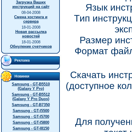
Загрузка Ваших
Язык инст
инструкций на сайт
08-04-2008
Тип инструкц
Смена хостинга и
сервера
экс
18-01-2008
Новая рассылка
новостей
Размер инс
18-01-2008
Обнуление счетчиков
Формат файл
Реклама
Скачать инст
Новинки
(доступное ко
Samsung - GT-B5510
(Galaxy Y Pro)
Samsung - GT-B5512
(Galaxy Y Pro Duos)
Samsung - GT-B7350
Samsung - GT-I5500
Samsung - GT-I5700
Для получен
Samsung - GT-I5800
Samsung - GT-I8150