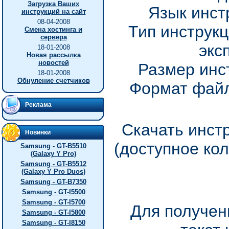
Загрузка Ваших
Язык инст
инструкций на сайт
08-04-2008
Тип инструкц
Смена хостинга и
сервера
экс
18-01-2008
Новая рассылка
новостей
Размер инс
18-01-2008
Обнуление счетчиков
Формат файл
Реклама
Скачать инст
Новинки
(доступное ко
Samsung - GT-B5510
(Galaxy Y Pro)
Samsung - GT-B5512
(Galaxy Y Pro Duos)
Samsung - GT-B7350
Samsung - GT-I5500
Samsung - GT-I5700
Для получен
Samsung - GT-I5800
Samsung - GT-I8150