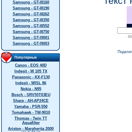
текст 
Samsung - GT-I8160
Samsung - GT-I8190
Samsung - GT-I8262
Samsung - GT-I8350
Samsung - GT-I8552
Samsung - GT-I8750
из
Samsung - GT-I9001
Samsung - GT-I9003
Подели
Популярные
Canon - EOS 40D
Indesit - W 105 TX
Panasonic - KX-F130
Indesit - WISL 86
Nokia - N95
Bosch - SRV55T03EU
Sharp - AH-AP24CE
Yamaha - PSR-550
Tomahawk - TW-9010
Thomas - Twin TT
Aquafilter
Ariston - Margherita 2000