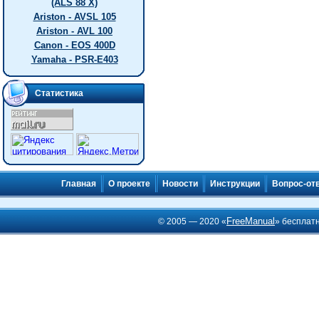
(ALS 88 X)
Ariston - AVSL 105
Ariston - AVL 100
Canon - EOS 400D
Yamaha - PSR-E403
Статистика
Главная
О проекте
Новости
Инструкции
Вопрос-от
FreeManual
© 2005 — 2020 «
» бесплат