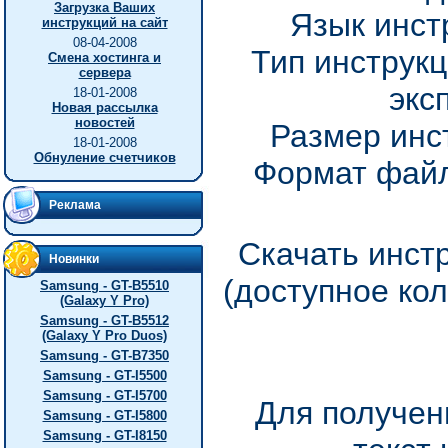
Загрузка Ваших
Язык инст
инструкций на сайт
08-04-2008
Тип инструкц
Смена хостинга и
сервера
экс
18-01-2008
Новая рассылка
новостей
Размер инс
18-01-2008
Обнуление счетчиков
Формат файл
Реклама
Скачать инст
Новинки
(доступное ко
Samsung - GT-B5510
(Galaxy Y Pro)
Samsung - GT-B5512
(Galaxy Y Pro Duos)
Samsung - GT-B7350
Samsung - GT-I5500
Samsung - GT-I5700
Для получен
Samsung - GT-I5800
Samsung - GT-I8150