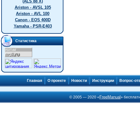
(ALS 88 X)
Ariston - AVSL 105
Ariston - AVL 100
Canon - EOS 400D
Yamaha - PSR-E403
Статистика
Главная
О проекте
Новости
Инструкции
Вопрос-от
FreeManual
© 2005 — 2020 «
» бесплат