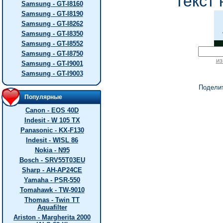
текст 
Samsung - GT-I8160
Samsung - GT-I8190
Samsung - GT-I8262
Samsung - GT-I8350
Samsung - GT-I8552
Samsung - GT-I8750
из
Samsung - GT-I9001
Samsung - GT-I9003
Подели
Популярные
Canon - EOS 40D
Indesit - W 105 TX
Panasonic - KX-F130
Indesit - WISL 86
Nokia - N95
Bosch - SRV55T03EU
Sharp - AH-AP24CE
Yamaha - PSR-550
Tomahawk - TW-9010
Thomas - Twin TT
Aquafilter
Ariston - Margherita 2000