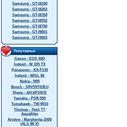
Samsung - GT-I8190
Samsung - GT-I8262
Samsung - GT-I8350
Samsung - GT-I8552
Samsung - GT-I8750
Samsung - GT-I9001
Samsung - GT-I9003
Популярные
Canon - EOS 40D
Indesit - W 105 TX
Panasonic - KX-F130
Indesit - WISL 86
Nokia - N95
Bosch - SRV55T03EU
Sharp - AH-AP24CE
Yamaha - PSR-550
Tomahawk - TW-9010
Thomas - Twin TT
Aquafilter
Ariston - Margherita 2000
(ALS 88 X)