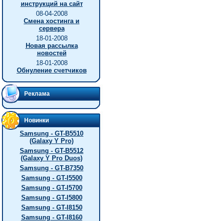
инструкций на сайт
08-04-2008
Смена хостинга и
сервера
18-01-2008
Новая рассылка
новостей
18-01-2008
Обнуление счетчиков
Реклама
Новинки
Samsung - GT-B5510
(Galaxy Y Pro)
Samsung - GT-B5512
(Galaxy Y Pro Duos)
Samsung - GT-B7350
Samsung - GT-I5500
Samsung - GT-I5700
Samsung - GT-I5800
Samsung - GT-I8150
Samsung - GT-I8160