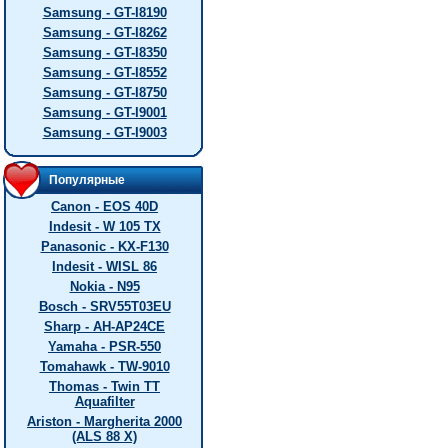
Samsung - GT-I8190
Samsung - GT-I8262
Samsung - GT-I8350
Samsung - GT-I8552
Samsung - GT-I8750
Samsung - GT-I9001
Samsung - GT-I9003
Популярные
Canon - EOS 40D
Indesit - W 105 TX
Panasonic - KX-F130
Indesit - WISL 86
Nokia - N95
Bosch - SRV55T03EU
Sharp - AH-AP24CE
Yamaha - PSR-550
Tomahawk - TW-9010
Thomas - Twin TT
Aquafilter
Ariston - Margherita 2000
(ALS 88 X)