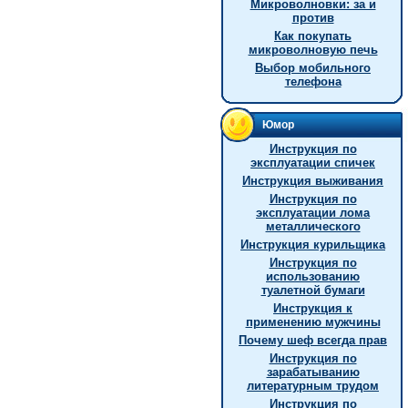
Микроволновки: за и
против
Как покупать
микроволновую печь
Выбор мобильного
телефона
Юмор
Инструкция по
эксплуатации спичек
Инструкция выживания
Инструкция по
эксплуатации лома
металлического
Инструкция курильщика
Инструкция по
использованию
туалетной бумаги
Инструкция к
применению мужчины
Почему шеф всегда прав
Инструкция по
зарабатыванию
литературным трудом
Инструкция по