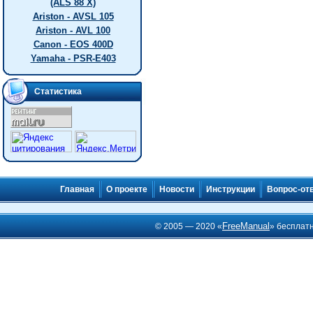
(ALS 88 X)
Ariston - AVSL 105
Ariston - AVL 100
Canon - EOS 400D
Yamaha - PSR-E403
Статистика
Главная
О проекте
Новости
Инструкции
Вопрос-от
FreeManual
© 2005 — 2020 «
» бесплат