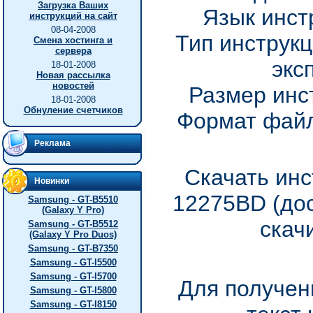
Загрузка Ваших
Язык инст
инструкций на сайт
08-04-2008
Тип инструкц
Смена хостинга и
сервера
экс
18-01-2008
Новая рассылка
новостей
Размер инс
18-01-2008
Обнуление счетчиков
Формат файл
Реклама
Скачать ин
Новинки
12275BD (до
Samsung - GT-B5510
(Galaxy Y Pro)
скач
Samsung - GT-B5512
(Galaxy Y Pro Duos)
Samsung - GT-B7350
Samsung - GT-I5500
Samsung - GT-I5700
Для получен
Samsung - GT-I5800
Samsung - GT-I8150