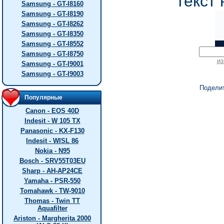
текст 
Samsung - GT-I8160
Samsung - GT-I8190
Samsung - GT-I8262
Samsung - GT-I8350
Samsung - GT-I8552
Samsung - GT-I8750
из
Samsung - GT-I9001
Samsung - GT-I9003
Подели
Популярные
Canon - EOS 40D
Indesit - W 105 TX
Panasonic - KX-F130
Indesit - WISL 86
Nokia - N95
Bosch - SRV55T03EU
Sharp - AH-AP24CE
Yamaha - PSR-550
Tomahawk - TW-9010
Thomas - Twin TT
Aquafilter
Ariston - Margherita 2000