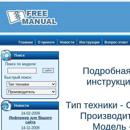
Главная
О проекте
Новости
Инструкции
Вопрос-ответ
Поиск
Поиск по модели:
Подробная
Быстрый поиск:
инструкц
Тип техники -
Новости
Производит
24-02-2009
Информер для Вашего
сайта
Модель 
14-11-2008