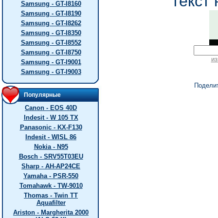
текст 
Samsung - GT-I8160
Samsung - GT-I8190
Samsung - GT-I8262
Samsung - GT-I8350
Samsung - GT-I8552
Samsung - GT-I8750
из
Samsung - GT-I9001
Samsung - GT-I9003
Подели
Популярные
Canon - EOS 40D
Indesit - W 105 TX
Panasonic - KX-F130
Indesit - WISL 86
Nokia - N95
Bosch - SRV55T03EU
Sharp - AH-AP24CE
Yamaha - PSR-550
Tomahawk - TW-9010
Thomas - Twin TT
Aquafilter
Ariston - Margherita 2000