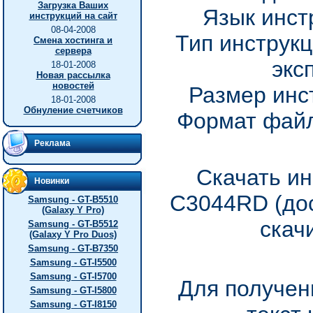
Загрузка Ваших
Язык инст
инструкций на сайт
08-04-2008
Тип инструкц
Смена хостинга и
сервера
экс
18-01-2008
Новая рассылка
новостей
Размер инс
18-01-2008
Обнуление счетчиков
Формат файл
Реклама
Скачать ин
Новинки
C3044RD (дос
Samsung - GT-B5510
(Galaxy Y Pro)
скач
Samsung - GT-B5512
(Galaxy Y Pro Duos)
Samsung - GT-B7350
Samsung - GT-I5500
Samsung - GT-I5700
Для получен
Samsung - GT-I5800
Samsung - GT-I8150