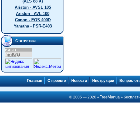
(ALS 88 X)
Ariston - AVSL 105
Ariston - AVL 100
Canon - EOS 400D
Yamaha - PSR-E403
Статистика
Главная
О проекте
Новости
Инструкции
Вопрос-от
FreeManual
© 2005 — 2020 «
» бесплат