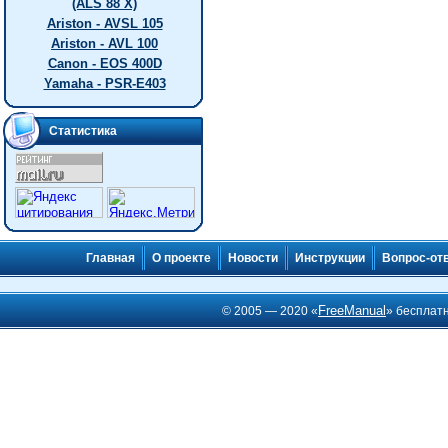
(ALS 88 X)
Ariston - AVSL 105
Ariston - AVL 100
Canon - EOS 400D
Yamaha - PSR-E403
Статистика
Главная
О проекте
Новости
Инструкции
Вопрос-от
FreeManual
© 2005 — 2020 «
» бесплат