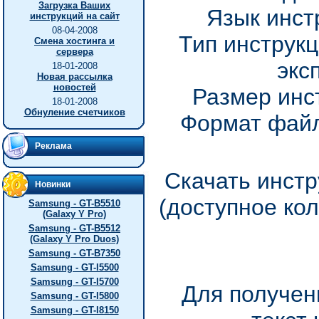
Загрузка Ваших
Язык инст
инструкций на сайт
08-04-2008
Тип инструкц
Смена хостинга и
сервера
экс
18-01-2008
Новая рассылка
новостей
Размер инс
18-01-2008
Обнуление счетчиков
Формат файл
Реклама
Скачать инстр
Новинки
(доступное ко
Samsung - GT-B5510
(Galaxy Y Pro)
Samsung - GT-B5512
(Galaxy Y Pro Duos)
Samsung - GT-B7350
Samsung - GT-I5500
Samsung - GT-I5700
Для получен
Samsung - GT-I5800
Samsung - GT-I8150