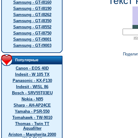
текст 
Samsung - GT-I8160
Samsung - GT-I8190
Samsung - GT-I8262
Samsung - GT-I8350
Samsung - GT-I8552
Samsung - GT-I8750
из
Samsung - GT-I9001
Samsung - GT-I9003
Подели
Популярные
Canon - EOS 40D
Indesit - W 105 TX
Panasonic - KX-F130
Indesit - WISL 86
Bosch - SRV55T03EU
Nokia - N95
Sharp - AH-AP24CE
Yamaha - PSR-550
Tomahawk - TW-9010
Thomas - Twin TT
Aquafilter
Ariston - Margherita 2000