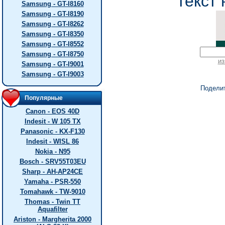
текст 
Samsung - GT-I8160
Samsung - GT-I8190
Samsung - GT-I8262
Samsung - GT-I8350
Samsung - GT-I8552
Samsung - GT-I8750
из
Samsung - GT-I9001
Samsung - GT-I9003
Подели
Популярные
Canon - EOS 40D
Indesit - W 105 TX
Panasonic - KX-F130
Indesit - WISL 86
Nokia - N95
Bosch - SRV55T03EU
Sharp - AH-AP24CE
Yamaha - PSR-550
Tomahawk - TW-9010
Thomas - Twin TT
Aquafilter
Ariston - Margherita 2000