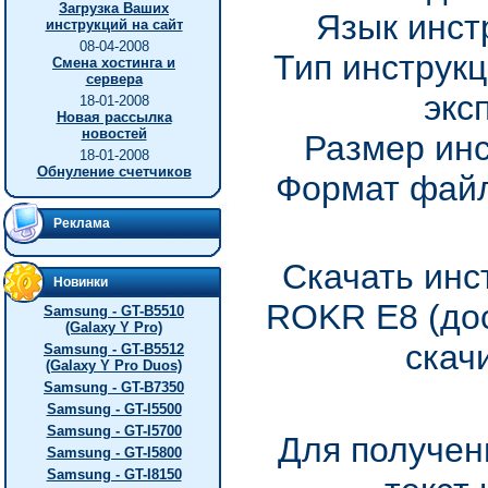
Загрузка Ваших
Язык инст
инструкций на сайт
08-04-2008
Тип инструкц
Смена хостинга и
сервера
экс
18-01-2008
Новая рассылка
новостей
Размер инс
18-01-2008
Обнуление счетчиков
Формат файл
Реклама
Скачать инс
Новинки
ROKR E8 (дос
Samsung - GT-B5510
(Galaxy Y Pro)
скач
Samsung - GT-B5512
(Galaxy Y Pro Duos)
Samsung - GT-B7350
Samsung - GT-I5500
Samsung - GT-I5700
Для получен
Samsung - GT-I5800
Samsung - GT-I8150