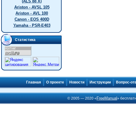
(ALS 88 X)
Ariston - AVSL 105
Ariston - AVL 100
Canon - EOS 400D
Yamaha - PSR-E403
Статистика
Главная
О проекте
Новости
Инструкции
Вопрос-от
FreeManual
© 2005 — 2020 «
» бесплат