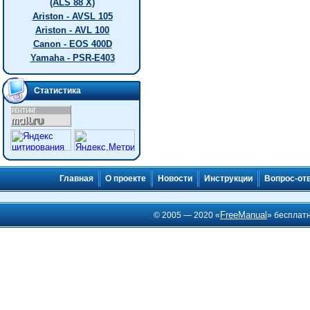
(ALS 88 X)
Ariston - AVSL 105
Ariston - AVL 100
Canon - EOS 400D
Yamaha - PSR-E403
Статистика
Главная
О проекте
Новости
Инструкции
Вопрос-от
FreeManual
© 2005 — 2020 «
» бесплат