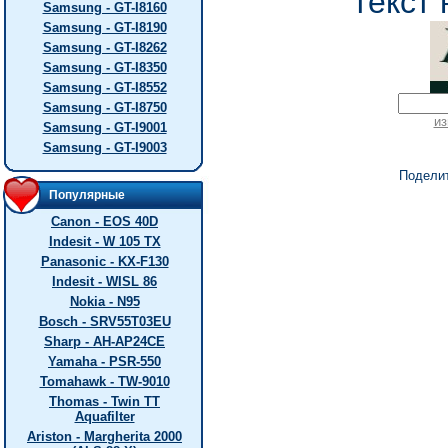
текст 
Samsung - GT-I8160
Samsung - GT-I8190
Samsung - GT-I8262
Samsung - GT-I8350
Samsung - GT-I8552
Samsung - GT-I8750
из
Samsung - GT-I9001
Samsung - GT-I9003
Подели
Популярные
Canon - EOS 40D
Indesit - W 105 TX
Panasonic - KX-F130
Indesit - WISL 86
Nokia - N95
Bosch - SRV55T03EU
Sharp - AH-AP24CE
Yamaha - PSR-550
Tomahawk - TW-9010
Thomas - Twin TT
Aquafilter
Ariston - Margherita 2000