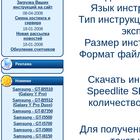
Загрузка Ваших
Язык инст
инструкций на сайт
08-04-2008
Тип инструкц
Смена хостинга и
сервера
экс
18-01-2008
Новая рассылка
новостей
Размер инс
18-01-2008
Обнуление счетчиков
Формат файл
Реклама
Скачать ин
Новинки
Speedlite 
Samsung - GT-B5510
(Galaxy Y Pro)
количество
Samsung - GT-B5512
(Galaxy Y Pro Duos)
Samsung - GT-B7350
Samsung - GT-I5500
Samsung - GT-I5700
Для получен
Samsung - GT-I5800
Samsung - GT-I8150