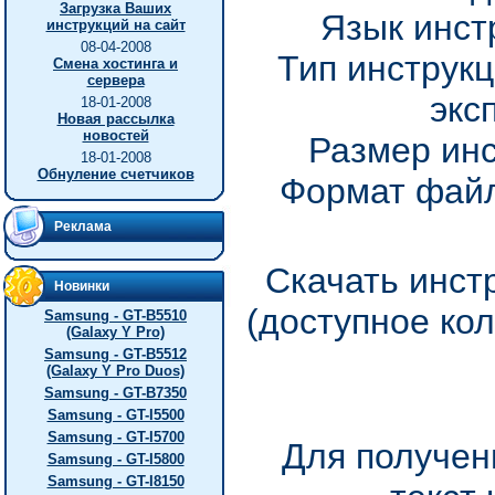
Загрузка Ваших
Язык инст
инструкций на сайт
08-04-2008
Тип инструкц
Смена хостинга и
сервера
экс
18-01-2008
Новая рассылка
новостей
Размер инс
18-01-2008
Обнуление счетчиков
Формат файл
Реклама
Скачать инст
Новинки
(доступное ко
Samsung - GT-B5510
(Galaxy Y Pro)
Samsung - GT-B5512
(Galaxy Y Pro Duos)
Samsung - GT-B7350
Samsung - GT-I5500
Samsung - GT-I5700
Для получен
Samsung - GT-I5800
Samsung - GT-I8150