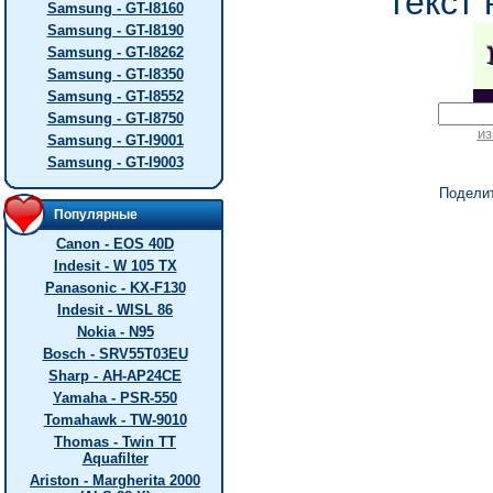
текст 
Samsung - GT-I8160
Samsung - GT-I8190
Samsung - GT-I8262
Samsung - GT-I8350
Samsung - GT-I8552
Samsung - GT-I8750
из
Samsung - GT-I9001
Samsung - GT-I9003
Подели
Популярные
Canon - EOS 40D
Indesit - W 105 TX
Panasonic - KX-F130
Indesit - WISL 86
Nokia - N95
Bosch - SRV55T03EU
Sharp - AH-AP24CE
Yamaha - PSR-550
Tomahawk - TW-9010
Thomas - Twin TT
Aquafilter
Ariston - Margherita 2000