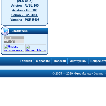
(ALS 88 X)
Ariston - AVSL 105
Ariston - AVL 100
Canon - EOS 400D
Yamaha - PSR-E403
Статистика
Главная
О проекте
Новости
Инструкции
Вопрос-от
FreeManual
© 2005 — 2020 «
» бесплат