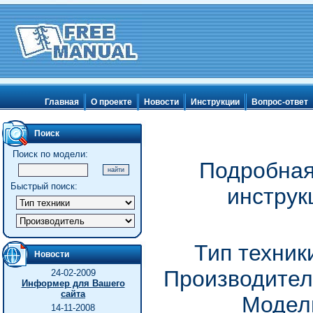
Главная
О проекте
Новости
Инструкции
Вопрос-ответ
Поиск
Поиск по модели:
Подробная
Быстрый поиск:
инструк
Тип техник
Новости
Производител
24-02-2009
Информер для Вашего
сайта
Модель
14-11-2008