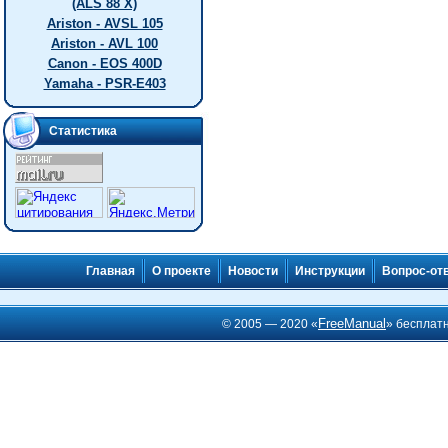
(ALS 88 X)
Ariston - AVSL 105
Ariston - AVL 100
Canon - EOS 400D
Yamaha - PSR-E403
Статистика
Главная
О проекте
Новости
Инструкции
Вопрос-от
FreeManual
© 2005 — 2020 «
» бесплат