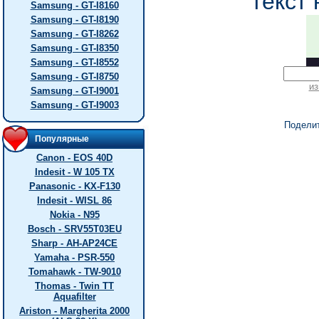
текст 
Samsung - GT-I8160
Samsung - GT-I8190
Samsung - GT-I8262
Samsung - GT-I8350
Samsung - GT-I8552
Samsung - GT-I8750
из
Samsung - GT-I9001
Samsung - GT-I9003
Подели
Популярные
Canon - EOS 40D
Indesit - W 105 TX
Panasonic - KX-F130
Indesit - WISL 86
Nokia - N95
Bosch - SRV55T03EU
Sharp - AH-AP24CE
Yamaha - PSR-550
Tomahawk - TW-9010
Thomas - Twin TT
Aquafilter
Ariston - Margherita 2000