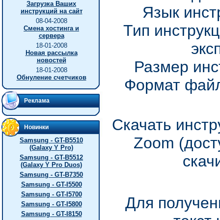
Загрузка Ваших
Язык инст
инструкций на сайт
08-04-2008
Тип инструкц
Смена хостинга и
сервера
экс
18-01-2008
Новая рассылка
новостей
Размер инс
18-01-2008
Обнуление счетчиков
Формат файл
Реклама
Скачать инстр
Новинки
Zoom (дост
Samsung - GT-B5510
(Galaxy Y Pro)
скач
Samsung - GT-B5512
(Galaxy Y Pro Duos)
Samsung - GT-B7350
Samsung - GT-I5500
Samsung - GT-I5700
Для получен
Samsung - GT-I5800
Samsung - GT-I8150