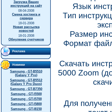
Загрузка Ваших
Язык инст
инструкций на сайт
08-04-2008
Тип инструкц
Смена хостинга и
сервера
экс
18-01-2008
Новая рассылка
новостей
Размер инс
18-01-2008
Обнуление счетчиков
Формат файл
Реклама
Скачать инст
Новинки
5000 Zoom (д
Samsung - GT-B5510
(Galaxy Y Pro)
скач
Samsung - GT-B5512
(Galaxy Y Pro Duos)
Samsung - GT-B7350
Samsung - GT-I5500
Samsung - GT-I5700
Для получен
Samsung - GT-I5800
Samsung - GT-I8150