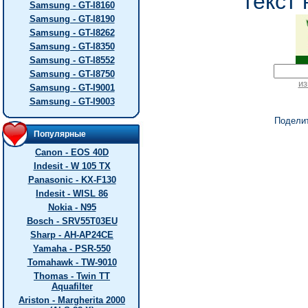
текст 
Samsung - GT-I8160
Samsung - GT-I8190
Samsung - GT-I8262
Samsung - GT-I8350
Samsung - GT-I8552
Samsung - GT-I8750
из
Samsung - GT-I9001
Samsung - GT-I9003
Подели
Популярные
Canon - EOS 40D
Indesit - W 105 TX
Panasonic - KX-F130
Indesit - WISL 86
Nokia - N95
Bosch - SRV55T03EU
Sharp - AH-AP24CE
Yamaha - PSR-550
Tomahawk - TW-9010
Thomas - Twin TT
Aquafilter
Ariston - Margherita 2000