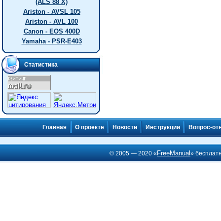
(ALS 88 X)
Ariston - AVSL 105
Ariston - AVL 100
Canon - EOS 400D
Yamaha - PSR-E403
Статистика
Главная
О проекте
Новости
Инструкции
Вопрос-от
FreeManual
© 2005 — 2020 «
» бесплат