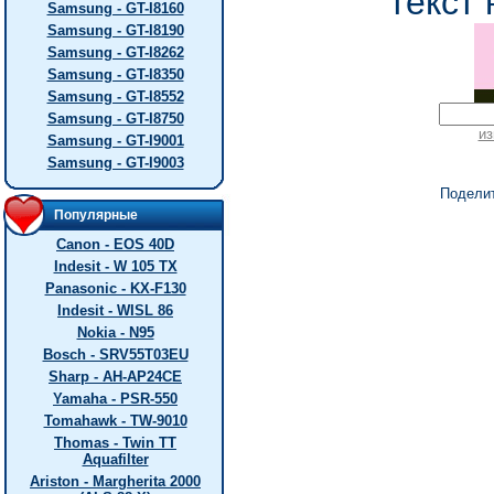
текст 
Samsung - GT-I8160
Samsung - GT-I8190
Samsung - GT-I8262
Samsung - GT-I8350
Samsung - GT-I8552
Samsung - GT-I8750
из
Samsung - GT-I9001
Samsung - GT-I9003
Подели
Популярные
Canon - EOS 40D
Indesit - W 105 TX
Panasonic - KX-F130
Indesit - WISL 86
Nokia - N95
Bosch - SRV55T03EU
Sharp - AH-AP24CE
Yamaha - PSR-550
Tomahawk - TW-9010
Thomas - Twin TT
Aquafilter
Ariston - Margherita 2000