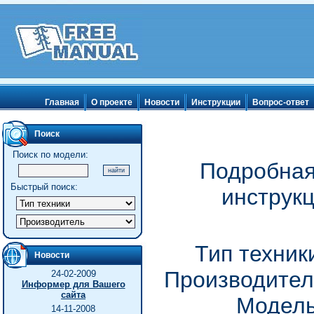
Главная
О проекте
Новости
Инструкции
Вопрос-ответ
Поиск
Поиск по модели:
Подробная
Быстрый поиск:
инструк
Тип техник
Новости
Производител
24-02-2009
Информер для Вашего
сайта
Модель
14-11-2008