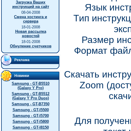
Загрузка Ваших
Язык инст
инструкций на сайт
08-04-2008
Тип инструкц
Смена хостинга и
сервера
экс
18-01-2008
Новая рассылка
новостей
Размер инс
18-01-2008
Обнуление счетчиков
Формат файл
Реклама
Скачать инстр
Новинки
Zoom (дост
Samsung - GT-B5510
(Galaxy Y Pro)
скач
Samsung - GT-B5512
(Galaxy Y Pro Duos)
Samsung - GT-B7350
Samsung - GT-I5500
Samsung - GT-I5700
Для получен
Samsung - GT-I5800
Samsung - GT-I8150