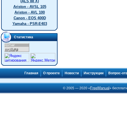
(ALS 88 X)
Ariston - AVSL 105
Ariston - AVL 100
Canon - EOS 400D
Yamaha - PSR-E403
Статистика
Главная
О проекте
Новости
Инструкции
Вопрос-от
FreeManual
© 2005 — 2020 «
» бесплат